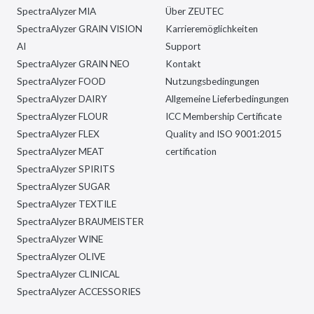
SpectraAlyzer MIA
Über ZEUTEC
SpectraAlyzer GRAIN VISION
Karrieremöglichkeiten
AI
Support
SpectraAlyzer GRAIN NEO
Kontakt
SpectraAlyzer FOOD
Nutzungsbedingungen
SpectraAlyzer DAIRY
Allgemeine Lieferbedingungen
SpectraAlyzer FLOUR
ICC Membership Certificate
SpectraAlyzer FLEX
Quality and ISO 9001:2015
SpectraAlyzer MEAT
certification
SpectraAlyzer SPIRITS
SpectraAlyzer SUGAR
SpectraAlyzer TEXTILE
SpectraAlyzer BRAUMEISTER
SpectraAlyzer WINE
SpectraAlyzer OLIVE
SpectraAlyzer CLINICAL
SpectraAlyzer ACCESSORIES