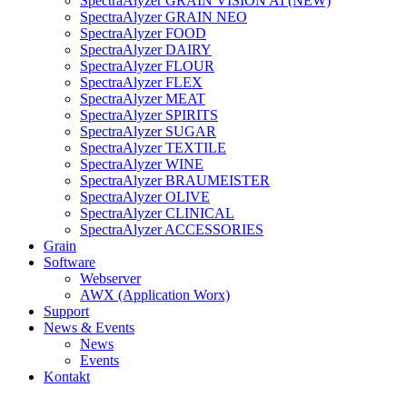
SpectraAlyzer GRAIN VISION AI (NEW)
SpectraAlyzer GRAIN NEO
SpectraAlyzer FOOD
SpectraAlyzer DAIRY
SpectraAlyzer FLOUR
SpectraAlyzer FLEX
SpectraAlyzer MEAT
SpectraAlyzer SPIRITS
SpectraAlyzer SUGAR
SpectraAlyzer TEXTILE
SpectraAlyzer WINE
SpectraAlyzer BRAUMEISTER
SpectraAlyzer OLIVE
SpectraAlyzer CLINICAL
SpectraAlyzer ACCESSORIES
Grain
Software
Webserver
AWX (Application Worx)
Support
News & Events
News
Events
Kontakt