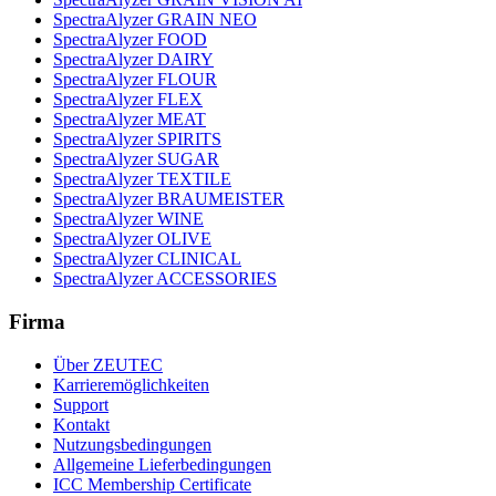
SpectraAlyzer GRAIN NEO
SpectraAlyzer FOOD
SpectraAlyzer DAIRY
SpectraAlyzer FLOUR
SpectraAlyzer FLEX
SpectraAlyzer MEAT
SpectraAlyzer SPIRITS
SpectraAlyzer SUGAR
SpectraAlyzer TEXTILE
SpectraAlyzer BRAUMEISTER
SpectraAlyzer WINE
SpectraAlyzer OLIVE
SpectraAlyzer CLINICAL
SpectraAlyzer ACCESSORIES
Firma
Über ZEUTEC
Karrieremöglichkeiten
Support
Kontakt
Nutzungsbedingungen
Allgemeine Lieferbedingungen
ICC Membership Certificate