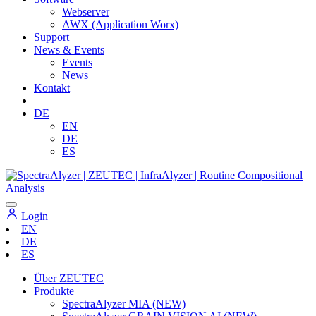
Webserver
AWX (Application Worx)
Support
News & Events
Events
News
Kontakt
DE
EN
DE
ES
Login
EN
DE
ES
Über ZEUTEC
Produkte
SpectraAlyzer MIA (NEW)