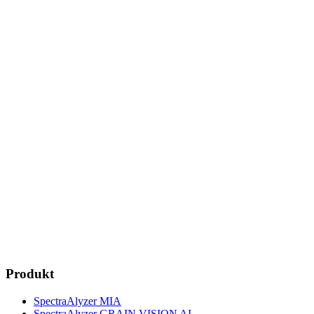
Produkt
SpectraAlyzer MIA
SpectraAlyzer GRAIN VISION AI