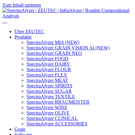
Zum Inhalt springen
Hauptnavigation
Über ZEUTEC
Produkte
SpectraAlyzer MIA (NEW)
SpectraAlyzer GRAIN VISION AI (NEW)
SpectraAlyzer GRAIN NEO
SpectraAlyzer FOOD
SpectraAlyzer DAIRY
SpectraAlyzer FLOUR
SpectraAlyzer FLEX
SpectraAlyzer MEAT
SpectraAlyzer SPIRITS
SpectraAlyzer SUGAR
SpectraAlyzer TEXTILE
SpectraAlyzer BRAUMEISTER
SpectraAlyzer WINE
SpectraAlyzer OLIVE
SpectraAlyzer CLINICAL
SpectraAlyzer ACCESSORIES
Grain
Software