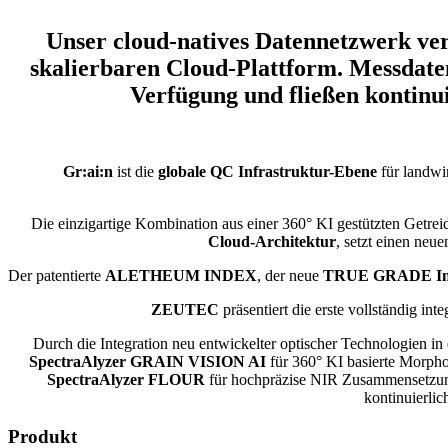
Unser cloud-natives Datennetzwerk ve
skalierbaren Cloud-Plattform. Messdaten
Verfügung und fließen kontinu
Gr:ai:n
ist die
globale QC Infrastruktur-Ebene
für landwir
Die einzigartige Kombination aus einer 360° KI gestützten Getre
Cloud-Architektur
, setzt einen neu
Der patentierte
ALETHEUM INDEX
, der neue
TRUE GRADE In
ZEUTEC
präsentiert die erste vollständig inte
Durch die Integration neu entwickelter optischer Technologien i
SpectraAlyzer GRAIN VISION AI
für 360° KI basierte Morph
SpectraAlyzer FLOUR
für hochpräzise NIR Zusammensetzung
kontinuierli
Produkt