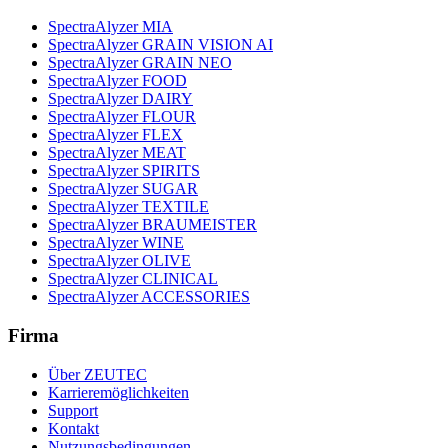
SpectraAlyzer MIA
SpectraAlyzer GRAIN VISION AI
SpectraAlyzer GRAIN NEO
SpectraAlyzer FOOD
SpectraAlyzer DAIRY
SpectraAlyzer FLOUR
SpectraAlyzer FLEX
SpectraAlyzer MEAT
SpectraAlyzer SPIRITS
SpectraAlyzer SUGAR
SpectraAlyzer TEXTILE
SpectraAlyzer BRAUMEISTER
SpectraAlyzer WINE
SpectraAlyzer OLIVE
SpectraAlyzer CLINICAL
SpectraAlyzer ACCESSORIES
Firma
Über ZEUTEC
Karrieremöglichkeiten
Support
Kontakt
Nutzungsbedingungen