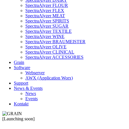
SpectraAlyzer DAIRY
SpectraAlyzer FLOUR
SpectraAlyzer FLEX
SpectraAlyzer MEAT
SpectraAlyzer SPIRITS
SpectraAlyzer SUGAR
SpectraAlyzer TEXTILE
SpectraAlyzer WINE
SpectraAlyzer BRAUMEISTER
SpectraAlyzer OLIVE
SpectraAlyzer CLINICAL
SpectraAlyzer ACCESSORIES
Grain
Software
Webserver
AWX (Application Worx)
Support
News & Events
News
Events
Kontakt
[Launching soon]