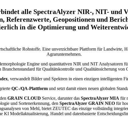
rbindet alle SpectraAlyzer NIR-, NIT- und 
, Referenzwerte, Geopositionen und Berich
ierlich in die Optimierung und Weiterentwi
tschaftliche Rohstoffe. Eine unverzichtbare Plattform für Landwirte, 
Agrarunternehmen.
idemorphologie Engine und quantitativen NIR und NIT Analysatoren für 
en Branchenstandard für Qualitätskontrolle und Qualitätssicherung von 
dex
, verwandelt Bilder und Spektren in einen einzigen intelligenten F
grierte
QC-/QA-Plattform
und setzt damit einen neuen globalen Stand
n den
GRAIN CLOUD
Service, darunter das
SpectraAlyzer MIA
für 
ologie und Sortenerkennung, den
SpectraAlyzer GRAIN NEO
für ho
sanalysen von Mehl, bietet ZEUTEC das einzige vollständig integrie
che KI Modellaktualisierung, Handel und datenbasierte Entscheidungsfin