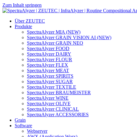
Zum Inhalt springen
Hauptnavigation
Über ZEUTEC
Produkte
SpectraAlyzer MIA (NEW)
SpectraAlyzer GRAIN VISION AI (NEW)
SpectraAlyzer GRAIN NEO
SpectraAlyzer FOOD
SpectraAlyzer DAIRY
SpectraAlyzer FLOUR
SpectraAlyzer FLEX
SpectraAlyzer MEAT
SpectraAlyzer SPIRITS
SpectraAlyzer SUGAR
SpectraAlyzer TEXTILE
SpectraAlyzer BRAUMEISTER
SpectraAlyzer WINE
SpectraAlyzer OLIVE
SpectraAlyzer CLINICAL
SpectraAlyzer ACCESSORIES
Grain
Software
Webserver
AWX (Application Worx)