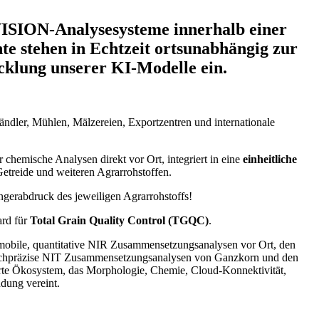
VISION-Analysesysteme innerhalb einer
te stehen in Echtzeit ortsunabhängig zur
cklung unserer KI-Modelle ein.
Händler, Mühlen, Mälzereien, Exportzentren und internationale
chemische Analysen direkt vor Ort, integriert in eine
einheitliche
Getreide und weiteren Agrarrohstoffen.
ingerabdruck des jeweiligen Agrarrohstoffs!
ard für
Total Grain Quality Control (TGQC)
.
mobile, quantitative NIR Zusammensetzungsanalysen vor Ort, den
chpräzise NIT Zusammensetzungsanalysen von Ganzkorn und den
rte Ökosystem, das Morphologie, Chemie, Cloud-Konnektivität,
dung vereint.