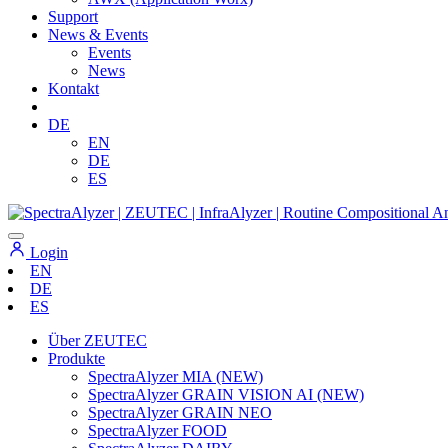
Support
News & Events
Events
News
Kontakt
DE
EN
DE
ES
Login
EN
DE
ES
Über ZEUTEC
Produkte
SpectraAlyzer MIA (NEW)
SpectraAlyzer GRAIN VISION AI (NEW)
SpectraAlyzer GRAIN NEO
SpectraAlyzer FOOD