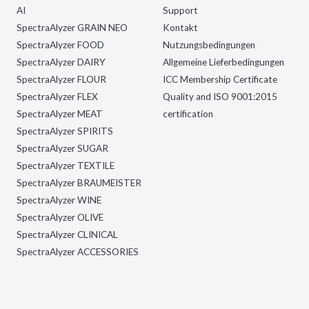
AI
Support
SpectraAlyzer GRAIN NEO
Kontakt
SpectraAlyzer FOOD
Nutzungsbedingungen
SpectraAlyzer DAIRY
Allgemeine Lieferbedingungen
SpectraAlyzer FLOUR
ICC Membership Certificate
SpectraAlyzer FLEX
Quality and ISO 9001:2015
SpectraAlyzer MEAT
certification
SpectraAlyzer SPIRITS
SpectraAlyzer SUGAR
SpectraAlyzer TEXTILE
SpectraAlyzer BRAUMEISTER
SpectraAlyzer WINE
SpectraAlyzer OLIVE
SpectraAlyzer CLINICAL
SpectraAlyzer ACCESSORIES