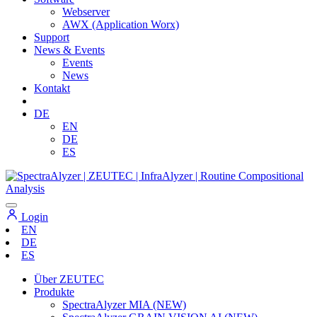
Webserver
AWX (Application Worx)
Support
News & Events
Events
News
Kontakt
DE
EN
DE
ES
Login
EN
DE
ES
Über ZEUTEC
Produkte
SpectraAlyzer MIA (NEW)