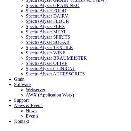
SpectraAlyzer GRAIN VISION AI (NEW)
SpectraAlyzer GRAIN NEO
SpectraAlyzer FOOD
SpectraAlyzer DAIRY
SpectraAlyzer FLOUR
SpectraAlyzer FLEX
SpectraAlyzer MEAT
SpectraAlyzer SPIRITS
SpectraAlyzer SUGAR
SpectraAlyzer TEXTILE
SpectraAlyzer WINE
SpectraAlyzer BRAUMEISTER
SpectraAlyzer OLIVE
SpectraAlyzer CLINICAL
SpectraAlyzer ACCESSORIES
Grain
Software
Webserver
AWX (Application Worx)
Support
News & Events
News
Events
Kontakt