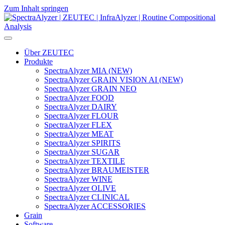
Zum Inhalt springen
Hauptnavigation
Über ZEUTEC
Produkte
SpectraAlyzer MIA (NEW)
SpectraAlyzer GRAIN VISION AI (NEW)
SpectraAlyzer GRAIN NEO
SpectraAlyzer FOOD
SpectraAlyzer DAIRY
SpectraAlyzer FLOUR
SpectraAlyzer FLEX
SpectraAlyzer MEAT
SpectraAlyzer SPIRITS
SpectraAlyzer SUGAR
SpectraAlyzer TEXTILE
SpectraAlyzer BRAUMEISTER
SpectraAlyzer WINE
SpectraAlyzer OLIVE
SpectraAlyzer CLINICAL
SpectraAlyzer ACCESSORIES
Grain
Software