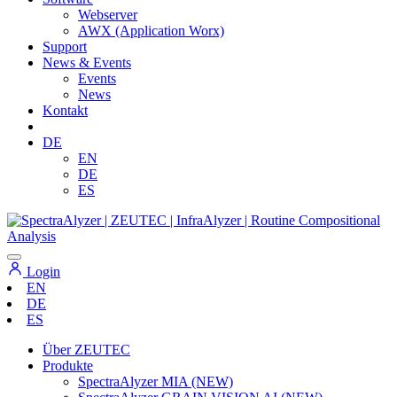
Webserver
AWX (Application Worx)
Support
News & Events
Events
News
Kontakt
DE
EN
DE
ES
Login
EN
DE
ES
Über ZEUTEC
Produkte
SpectraAlyzer MIA (NEW)