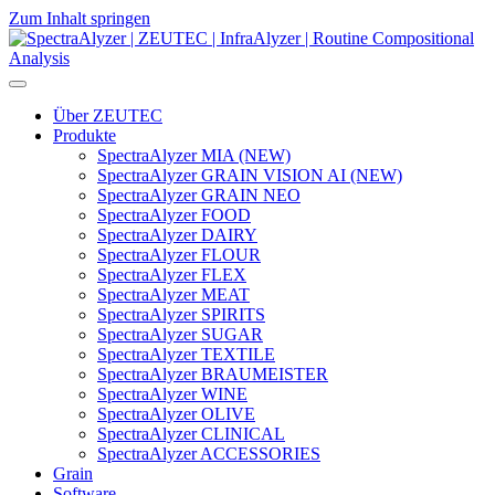
Zum Inhalt springen
Hauptnavigation
Über ZEUTEC
Produkte
SpectraAlyzer MIA (NEW)
SpectraAlyzer GRAIN VISION AI (NEW)
SpectraAlyzer GRAIN NEO
SpectraAlyzer FOOD
SpectraAlyzer DAIRY
SpectraAlyzer FLOUR
SpectraAlyzer FLEX
SpectraAlyzer MEAT
SpectraAlyzer SPIRITS
SpectraAlyzer SUGAR
SpectraAlyzer TEXTILE
SpectraAlyzer BRAUMEISTER
SpectraAlyzer WINE
SpectraAlyzer OLIVE
SpectraAlyzer CLINICAL
SpectraAlyzer ACCESSORIES
Grain
Software