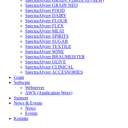
SpectraAlyzer GRAIN VISION AI (NEW)
SpectraAlyzer GRAIN NEO
SpectraAlyzer FOOD
SpectraAlyzer DAIRY
SpectraAlyzer FLOUR
SpectraAlyzer FLEX
SpectraAlyzer MEAT
SpectraAlyzer SPIRITS
SpectraAlyzer SUGAR
SpectraAlyzer TEXTILE
SpectraAlyzer WINE
SpectraAlyzer BRAUMEISTER
SpectraAlyzer OLIVE
SpectraAlyzer CLINICAL
SpectraAlyzer ACCESSORIES
Grain
Software
Webserver
AWX (Application Worx)
Support
News & Events
News
Events
Kontakt