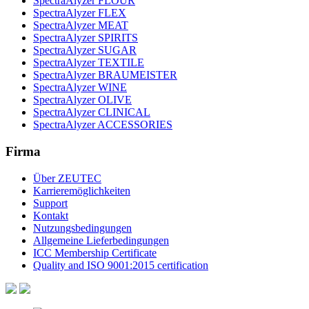
SpectraAlyzer FLOUR
SpectraAlyzer FLEX
SpectraAlyzer MEAT
SpectraAlyzer SPIRITS
SpectraAlyzer SUGAR
SpectraAlyzer TEXTILE
SpectraAlyzer BRAUMEISTER
SpectraAlyzer WINE
SpectraAlyzer OLIVE
SpectraAlyzer CLINICAL
SpectraAlyzer ACCESSORIES
Firma
Über ZEUTEC
Karrieremöglichkeiten
Support
Kontakt
Nutzungsbedingungen
Allgemeine Lieferbedingungen
ICC Membership Certificate
Quality and ISO 9001:2015 certification