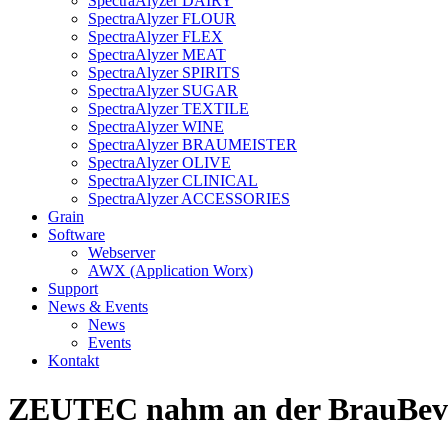
SpectraAlyzer DAIRY
SpectraAlyzer FLOUR
SpectraAlyzer FLEX
SpectraAlyzer MEAT
SpectraAlyzer SPIRITS
SpectraAlyzer SUGAR
SpectraAlyzer TEXTILE
SpectraAlyzer WINE
SpectraAlyzer BRAUMEISTER
SpectraAlyzer OLIVE
SpectraAlyzer CLINICAL
SpectraAlyzer ACCESSORIES
Grain
Software
Webserver
AWX (Application Worx)
Support
News & Events
News
Events
Kontakt
ZEUTEC nahm an der BrauBevia