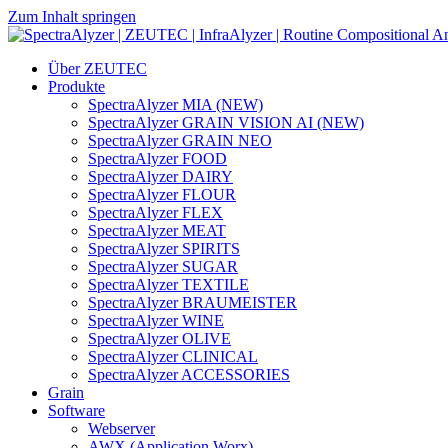
Zum Inhalt springen
Hauptnavigation
Über ZEUTEC
Produkte
SpectraAlyzer MIA (NEW)
SpectraAlyzer GRAIN VISION AI (NEW)
SpectraAlyzer GRAIN NEO
SpectraAlyzer FOOD
SpectraAlyzer DAIRY
SpectraAlyzer FLOUR
SpectraAlyzer FLEX
SpectraAlyzer MEAT
SpectraAlyzer SPIRITS
SpectraAlyzer SUGAR
SpectraAlyzer TEXTILE
SpectraAlyzer BRAUMEISTER
SpectraAlyzer WINE
SpectraAlyzer OLIVE
SpectraAlyzer CLINICAL
SpectraAlyzer ACCESSORIES
Grain
Software
Webserver
AWX (Application Worx)