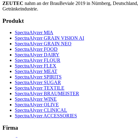
ZEUTEC
nahm an der BrauBeviale 2019 in Nürnberg, Deutschland, 
Getränkeindustrie.
Produkt
SpectraAlyzer MIA
SpectraAlyzer GRAIN VISION AI
SpectraAlyzer GRAIN NEO
SpectraAlyzer FOOD
SpectraAlyzer DAIRY
SpectraAlyzer FLOUR
SpectraAlyzer FLEX
SpectraAlyzer MEAT
SpectraAlyzer SPIRITS
SpectraAlyzer SUGAR
SpectraAlyzer TEXTILE
SpectraAlyzer BRAUMEISTER
SpectraAlyzer WINE
SpectraAlyzer OLIVE
SpectraAlyzer CLINICAL
SpectraAlyzer ACCESSORIES
Firma