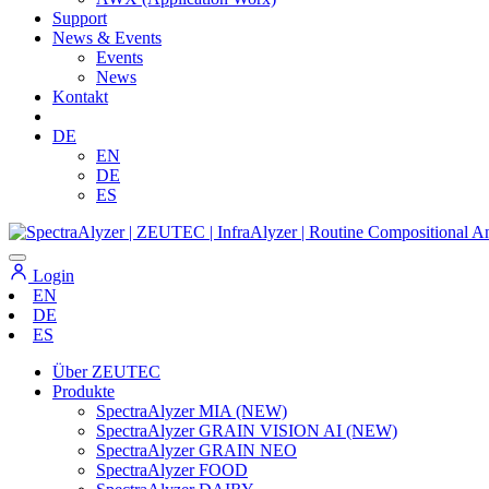
Support
News & Events
Events
News
Kontakt
DE
EN
DE
ES
Login
EN
DE
ES
Über ZEUTEC
Produkte
SpectraAlyzer MIA (NEW)
SpectraAlyzer GRAIN VISION AI (NEW)
SpectraAlyzer GRAIN NEO
SpectraAlyzer FOOD