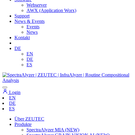
Webserver
AWX (Application Worx)
Support
News & Events
Events
News
Kontakt
DE
EN
DE
ES
Login
EN
DE
ES
Über ZEUTEC
Produkte
SpectraAlyzer MIA (NEW)