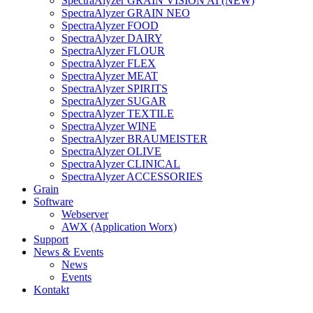
SpectraAlyzer GRAIN VISION AI (NEW)
SpectraAlyzer GRAIN NEO
SpectraAlyzer FOOD
SpectraAlyzer DAIRY
SpectraAlyzer FLOUR
SpectraAlyzer FLEX
SpectraAlyzer MEAT
SpectraAlyzer SPIRITS
SpectraAlyzer SUGAR
SpectraAlyzer TEXTILE
SpectraAlyzer WINE
SpectraAlyzer BRAUMEISTER
SpectraAlyzer OLIVE
SpectraAlyzer CLINICAL
SpectraAlyzer ACCESSORIES
Grain
Software
Webserver
AWX (Application Worx)
Support
News & Events
News
Events
Kontakt