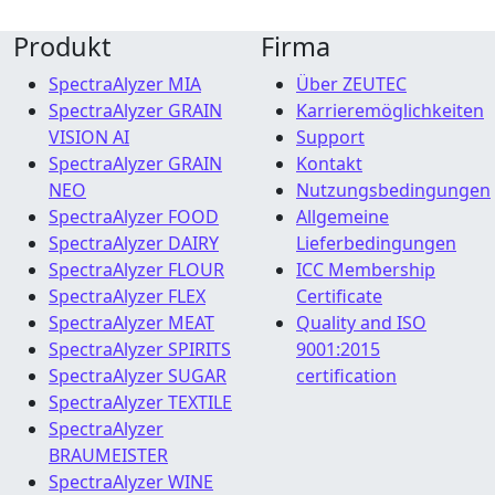
Produkt
Firma
SpectraAlyzer MIA
Über ZEUTEC
SpectraAlyzer GRAIN
Karrieremöglichkeiten
VISION AI
Support
SpectraAlyzer GRAIN
Kontakt
NEO
Nutzungsbedingungen
SpectraAlyzer FOOD
Allgemeine
SpectraAlyzer DAIRY
Lieferbedingungen
SpectraAlyzer FLOUR
ICC Membership
SpectraAlyzer FLEX
Certificate
SpectraAlyzer MEAT
Quality and ISO
SpectraAlyzer SPIRITS
9001:2015
SpectraAlyzer SUGAR
certification
SpectraAlyzer TEXTILE
SpectraAlyzer
BRAUMEISTER
SpectraAlyzer WINE