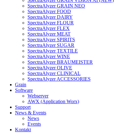
SpectraAlyzer GRAIN VISION AI (NEW)
SpectraAlyzer GRAIN NEO
SpectraAlyzer FOOD
SpectraAlyzer DAIRY
SpectraAlyzer FLOUR
SpectraAlyzer FLEX
SpectraAlyzer MEAT
SpectraAlyzer SPIRITS
SpectraAlyzer SUGAR
SpectraAlyzer TEXTILE
SpectraAlyzer WINE
SpectraAlyzer BRAUMEISTER
SpectraAlyzer OLIVE
SpectraAlyzer CLINICAL
SpectraAlyzer ACCESSORIES
Grain
Software
Webserver
AWX (Application Worx)
Support
News & Events
News
Events
Kontakt