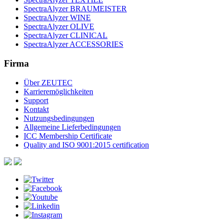
SpectraAlyzer BRAUMEISTER
SpectraAlyzer WINE
SpectraAlyzer OLIVE
SpectraAlyzer CLINICAL
SpectraAlyzer ACCESSORIES
Firma
Über ZEUTEC
Karrieremöglichkeiten
Support
Kontakt
Nutzungsbedingungen
Allgemeine Lieferbedingungen
ICC Membership Certificate
Quality and ISO 9001:2015 certification