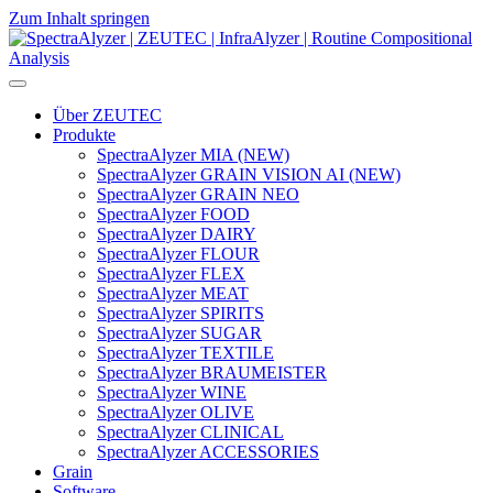
Zum Inhalt springen
Hauptnavigation
Über ZEUTEC
Produkte
SpectraAlyzer MIA (NEW)
SpectraAlyzer GRAIN VISION AI (NEW)
SpectraAlyzer GRAIN NEO
SpectraAlyzer FOOD
SpectraAlyzer DAIRY
SpectraAlyzer FLOUR
SpectraAlyzer FLEX
SpectraAlyzer MEAT
SpectraAlyzer SPIRITS
SpectraAlyzer SUGAR
SpectraAlyzer TEXTILE
SpectraAlyzer BRAUMEISTER
SpectraAlyzer WINE
SpectraAlyzer OLIVE
SpectraAlyzer CLINICAL
SpectraAlyzer ACCESSORIES
Grain
Software