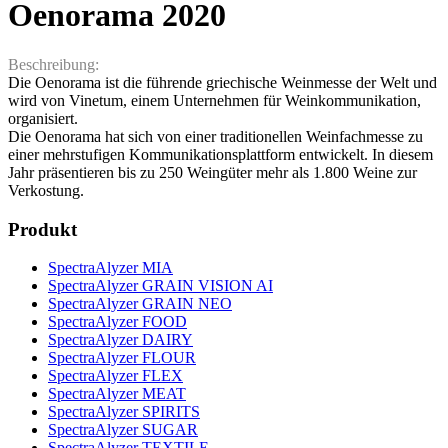
Oenorama 2020
Beschreibung:
Die Oenorama ist die führende griechische Weinmesse der Welt und
wird von Vinetum, einem Unternehmen für Weinkommunikation,
organisiert.
Die Oenorama hat sich von einer traditionellen Weinfachmesse zu
einer mehrstufigen Kommunikationsplattform entwickelt. In diesem
Jahr präsentieren bis zu 250 Weingüter mehr als 1.800 Weine zur
Verkostung.
Produkt
SpectraAlyzer MIA
SpectraAlyzer GRAIN VISION AI
SpectraAlyzer GRAIN NEO
SpectraAlyzer FOOD
SpectraAlyzer DAIRY
SpectraAlyzer FLOUR
SpectraAlyzer FLEX
SpectraAlyzer MEAT
SpectraAlyzer SPIRITS
SpectraAlyzer SUGAR
SpectraAlyzer TEXTILE