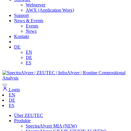
Webserver
AWX (Application Worx)
Support
News & Events
Events
News
Kontakt
DE
EN
DE
ES
Login
EN
DE
ES
Über ZEUTEC
Produkte
SpectraAlyzer MIA (NEW)