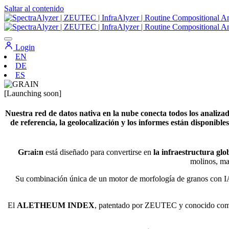
Saltar al contenido
Navegación
principal
Login
EN
DE
ES
[Launching soon]
Nuestra red de datos nativa en la nube conecta todos los analiza
de referencia, la geolocalización y los informes están disponibl
Gr:ai:n
está diseñado para convertirse en
la infraestructura glo
molinos, mal
Su combinación única de un motor de morfología de granos con IA d
El
ALETHEUM INDEX
, patentado por ZEUTEC y conocido co