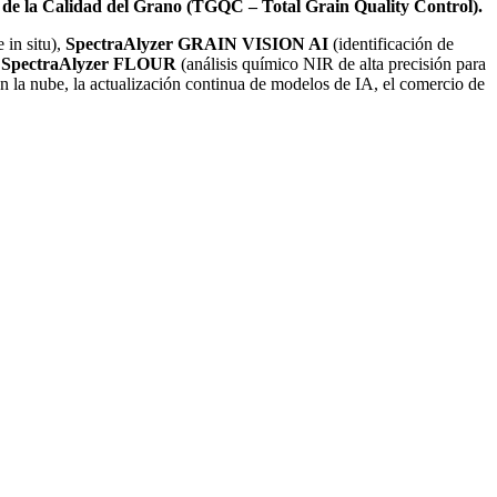
 de la Calidad del Grano (TGQC – Total Grain Quality Control).
 in situ),
SpectraAlyzer GRAIN VISION AI
(identificación de
y
SpectraAlyzer FLOUR
(análisis químico NIR de alta precisión para
 la nube, la actualización continua de modelos de IA, el comercio de