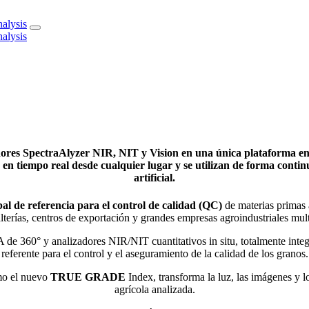
dores SpectraAlyzer NIR, NIT y Vision en una única plataforma en l
es en tiempo real desde cualquier lugar y se utilizan de forma cont
artificial.
bal de referencia para el control de calidad (QC)
de materias primas a
terías, centros de exportación y grandes empresas agroindustriales mul
e 360° y analizadores NIR/NIT cuantitativos in situ, totalmente integ
referente para el control y el aseguramiento de la calidad de los granos.
mo el nuevo
TRUE GRADE
Index, transforma la luz, las imágenes y lo
agrícola analizada.