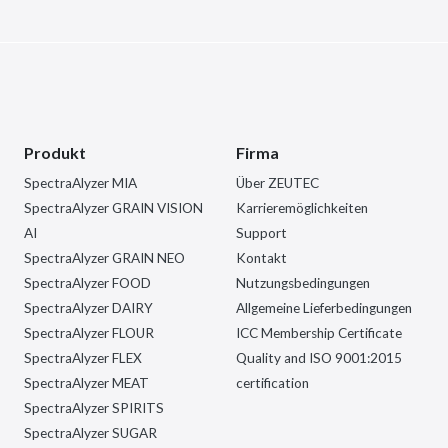
Produkt
Firma
SpectraAlyzer MIA
Über ZEUTEC
SpectraAlyzer GRAIN VISION
Karrieremöglichkeiten
AI
Support
SpectraAlyzer GRAIN NEO
Kontakt
SpectraAlyzer FOOD
Nutzungsbedingungen
SpectraAlyzer DAIRY
Allgemeine Lieferbedingungen
SpectraAlyzer FLOUR
ICC Membership Certificate
SpectraAlyzer FLEX
Quality and ISO 9001:2015
SpectraAlyzer MEAT
certification
SpectraAlyzer SPIRITS
SpectraAlyzer SUGAR