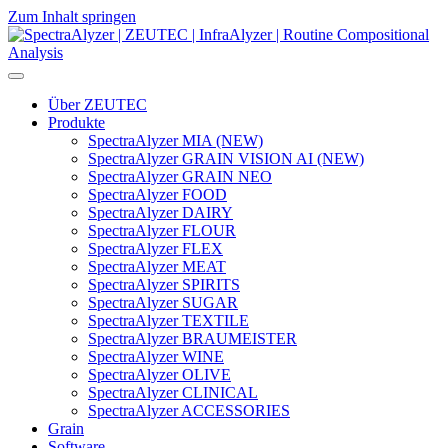
Zum Inhalt springen
Hauptnavigation
Über ZEUTEC
Produkte
SpectraAlyzer MIA (NEW)
SpectraAlyzer GRAIN VISION AI (NEW)
SpectraAlyzer GRAIN NEO
SpectraAlyzer FOOD
SpectraAlyzer DAIRY
SpectraAlyzer FLOUR
SpectraAlyzer FLEX
SpectraAlyzer MEAT
SpectraAlyzer SPIRITS
SpectraAlyzer SUGAR
SpectraAlyzer TEXTILE
SpectraAlyzer BRAUMEISTER
SpectraAlyzer WINE
SpectraAlyzer OLIVE
SpectraAlyzer CLINICAL
SpectraAlyzer ACCESSORIES
Grain
Software