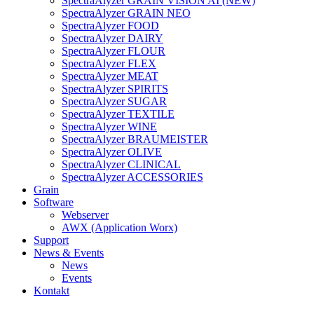
SpectraAlyzer GRAIN VISION AI (NEW)
SpectraAlyzer GRAIN NEO
SpectraAlyzer FOOD
SpectraAlyzer DAIRY
SpectraAlyzer FLOUR
SpectraAlyzer FLEX
SpectraAlyzer MEAT
SpectraAlyzer SPIRITS
SpectraAlyzer SUGAR
SpectraAlyzer TEXTILE
SpectraAlyzer WINE
SpectraAlyzer BRAUMEISTER
SpectraAlyzer OLIVE
SpectraAlyzer CLINICAL
SpectraAlyzer ACCESSORIES
Grain
Software
Webserver
AWX (Application Worx)
Support
News & Events
News
Events
Kontakt