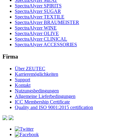
SpectraAlyzer MEAT
SpectraAlyzer SPIRITS
SpectraAlyzer SUGAR
SpectraAlyzer TEXTILE
SpectraAlyzer BRAUMEISTER
SpectraAlyzer WINE
SpectraAlyzer OLIVE
SpectraAlyzer CLINICAL
SpectraAlyzer ACCESSORIES
Firma
Über ZEUTEC
Karrieremöglichkeiten
Support
Kontakt
Nutzungsbedingungen
Allgemeine Lieferbedingungen
ICC Membership Certificate
Quality and ISO 9001:2015 certification