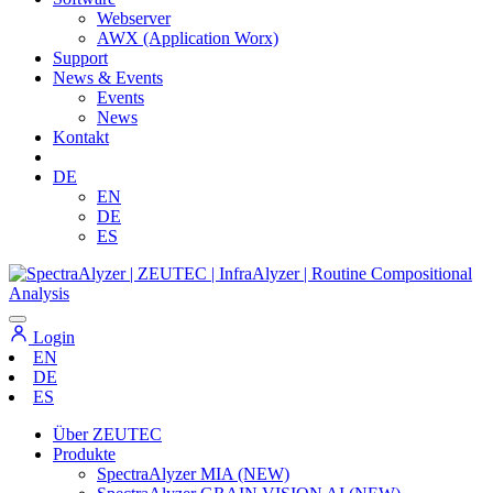
Webserver
AWX (Application Worx)
Support
News & Events
Events
News
Kontakt
DE
EN
DE
ES
Login
EN
DE
ES
Über ZEUTEC
Produkte
SpectraAlyzer MIA (NEW)