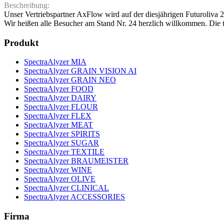
Beschreibung:
Unser Vertriebspartner AxFlow wird auf der diesjährigen Futuroliva 
Wir heißen alle Besucher am Stand Nr. 24 herzlich willkommen. Die
Produkt
SpectraAlyzer MIA
SpectraAlyzer GRAIN VISION AI
SpectraAlyzer GRAIN NEO
SpectraAlyzer FOOD
SpectraAlyzer DAIRY
SpectraAlyzer FLOUR
SpectraAlyzer FLEX
SpectraAlyzer MEAT
SpectraAlyzer SPIRITS
SpectraAlyzer SUGAR
SpectraAlyzer TEXTILE
SpectraAlyzer BRAUMEISTER
SpectraAlyzer WINE
SpectraAlyzer OLIVE
SpectraAlyzer CLINICAL
SpectraAlyzer ACCESSORIES
Firma