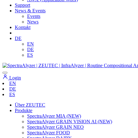
Support
News & Events
Events
News
Kontakt
DE
EN
DE
ES
Login
EN
DE
ES
Über ZEUTEC
Produkte
SpectraAlyzer MIA (NEW)
SpectraAlyzer GRAIN VISION AI (NEW)
SpectraAlyzer GRAIN NEO
SpectraAlyzer FOOD