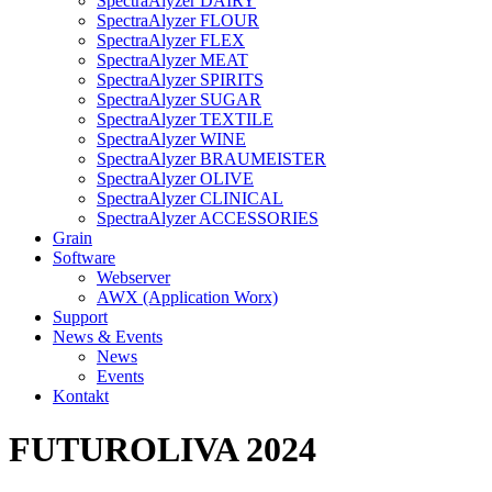
SpectraAlyzer DAIRY
SpectraAlyzer FLOUR
SpectraAlyzer FLEX
SpectraAlyzer MEAT
SpectraAlyzer SPIRITS
SpectraAlyzer SUGAR
SpectraAlyzer TEXTILE
SpectraAlyzer WINE
SpectraAlyzer BRAUMEISTER
SpectraAlyzer OLIVE
SpectraAlyzer CLINICAL
SpectraAlyzer ACCESSORIES
Grain
Software
Webserver
AWX (Application Worx)
Support
News & Events
News
Events
Kontakt
FUTUROLIVA 2024