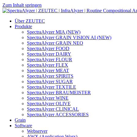
Zum Inhalt springen
Hauptnavigation
Über ZEUTEC
Produkte
SpectraAlyzer MIA (NEW)
SpectraAlyzer GRAIN VISION AI (NEW)
SpectraAlyzer GRAIN NEO
SpectraAlyzer FOOD
SpectraAlyzer DAIRY
SpectraAlyzer FLOUR
SpectraAlyzer FLEX
SpectraAlyzer MEAT
SpectraAlyzer SPIRITS
SpectraAlyzer SUGAR
SpectraAlyzer TEXTILE
SpectraAlyzer BRAUMEISTER
SpectraAlyzer WINE
SpectraAlyzer OLIVE
SpectraAlyzer CLINICAL
SpectraAlyzer ACCESSORIES
Grain
Software
Webserver
AWX (Application Worx)