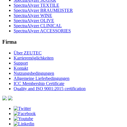
SpectraAlyzer SUGAR
SpectraAlyzer TEXTILE
SpectraAlyzer BRAUMEISTER
SpectraAlyzer WINE
SpectraAlyzer OLIVE
SpectraAlyzer CLINICAL
SpectraAlyzer ACCESSORIES
Firma
Über ZEUTEC
Karrieremöglichkeiten
Support
Kontakt
Nutzungsbedingungen
Allgemeine Lieferbedingungen
ICC Membership Certificate
Quality and ISO 9001:2015 certification