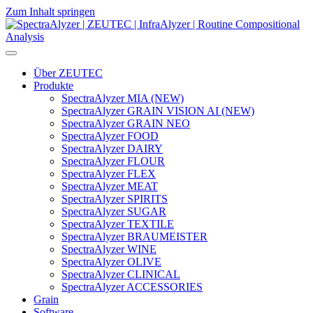
Zum Inhalt springen
Hauptnavigation
Über ZEUTEC
Produkte
SpectraAlyzer MIA (NEW)
SpectraAlyzer GRAIN VISION AI (NEW)
SpectraAlyzer GRAIN NEO
SpectraAlyzer FOOD
SpectraAlyzer DAIRY
SpectraAlyzer FLOUR
SpectraAlyzer FLEX
SpectraAlyzer MEAT
SpectraAlyzer SPIRITS
SpectraAlyzer SUGAR
SpectraAlyzer TEXTILE
SpectraAlyzer BRAUMEISTER
SpectraAlyzer WINE
SpectraAlyzer OLIVE
SpectraAlyzer CLINICAL
SpectraAlyzer ACCESSORIES
Grain
Software