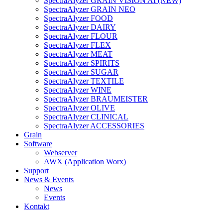
SpectraAlyzer GRAIN VISION AI (NEW)
SpectraAlyzer GRAIN NEO
SpectraAlyzer FOOD
SpectraAlyzer DAIRY
SpectraAlyzer FLOUR
SpectraAlyzer FLEX
SpectraAlyzer MEAT
SpectraAlyzer SPIRITS
SpectraAlyzer SUGAR
SpectraAlyzer TEXTILE
SpectraAlyzer WINE
SpectraAlyzer BRAUMEISTER
SpectraAlyzer OLIVE
SpectraAlyzer CLINICAL
SpectraAlyzer ACCESSORIES
Grain
Software
Webserver
AWX (Application Worx)
Support
News & Events
News
Events
Kontakt