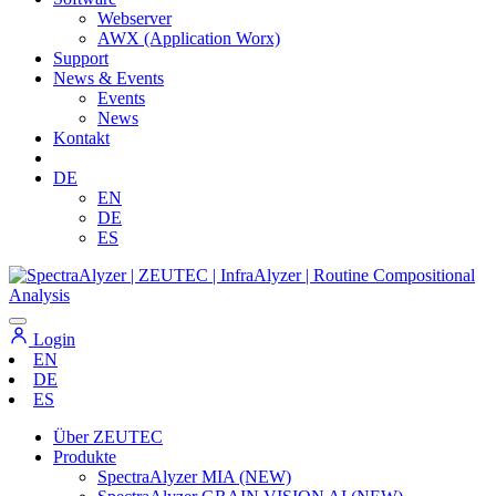
Webserver
AWX (Application Worx)
Support
News & Events
Events
News
Kontakt
DE
EN
DE
ES
Login
EN
DE
ES
Über ZEUTEC
Produkte
SpectraAlyzer MIA (NEW)