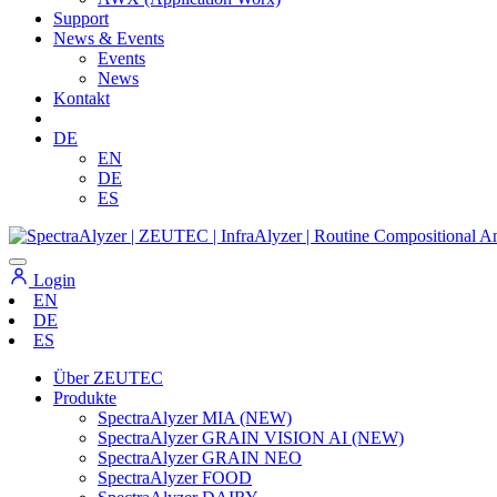
Support
News & Events
Events
News
Kontakt
DE
EN
DE
ES
Login
EN
DE
ES
Über ZEUTEC
Produkte
SpectraAlyzer MIA (NEW)
SpectraAlyzer GRAIN VISION AI (NEW)
SpectraAlyzer GRAIN NEO
SpectraAlyzer FOOD