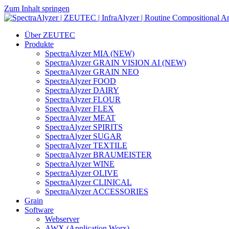
Zum Inhalt springen
Hauptnavigation
Über ZEUTEC
Produkte
SpectraAlyzer MIA (NEW)
SpectraAlyzer GRAIN VISION AI (NEW)
SpectraAlyzer GRAIN NEO
SpectraAlyzer FOOD
SpectraAlyzer DAIRY
SpectraAlyzer FLOUR
SpectraAlyzer FLEX
SpectraAlyzer MEAT
SpectraAlyzer SPIRITS
SpectraAlyzer SUGAR
SpectraAlyzer TEXTILE
SpectraAlyzer BRAUMEISTER
SpectraAlyzer WINE
SpectraAlyzer OLIVE
SpectraAlyzer CLINICAL
SpectraAlyzer ACCESSORIES
Grain
Software
Webserver
AWX (Application Worx)