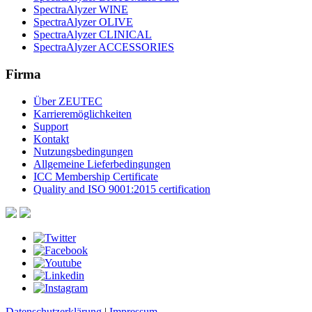
SpectraAlyzer WINE
SpectraAlyzer OLIVE
SpectraAlyzer CLINICAL
SpectraAlyzer ACCESSORIES
Firma
Über ZEUTEC
Karrieremöglichkeiten
Support
Kontakt
Nutzungsbedingungen
Allgemeine Lieferbedingungen
ICC Membership Certificate
Quality and ISO 9001:2015 certification
Datenschutzerklärung
|
Impressum