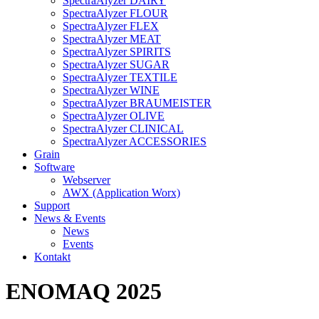
SpectraAlyzer DAIRY
SpectraAlyzer FLOUR
SpectraAlyzer FLEX
SpectraAlyzer MEAT
SpectraAlyzer SPIRITS
SpectraAlyzer SUGAR
SpectraAlyzer TEXTILE
SpectraAlyzer WINE
SpectraAlyzer BRAUMEISTER
SpectraAlyzer OLIVE
SpectraAlyzer CLINICAL
SpectraAlyzer ACCESSORIES
Grain
Software
Webserver
AWX (Application Worx)
Support
News & Events
News
Events
Kontakt
ENOMAQ 2025