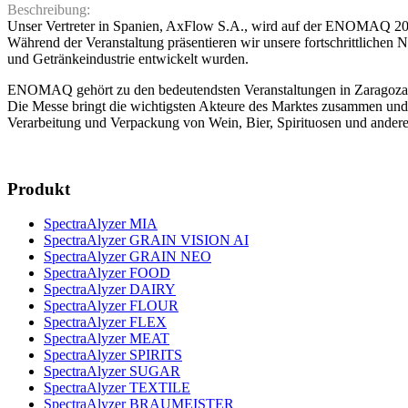
Beschreibung:
Unser Vertreter in Spanien, AxFlow S.A., wird auf der ENOMAQ 2025 v
Während der Veranstaltung präsentieren wir unsere fortschrittlichen 
und Getränkeindustrie entwickelt wurden.
ENOMAQ gehört zu den bedeutendsten Veranstaltungen in Zaragoza und
Die Messe bringt die wichtigsten Akteure des Marktes zusammen und 
Verarbeitung und Verpackung von Wein, Bier, Spirituosen und ander
Produkt
SpectraAlyzer MIA
SpectraAlyzer GRAIN VISION AI
SpectraAlyzer GRAIN NEO
SpectraAlyzer FOOD
SpectraAlyzer DAIRY
SpectraAlyzer FLOUR
SpectraAlyzer FLEX
SpectraAlyzer MEAT
SpectraAlyzer SPIRITS
SpectraAlyzer SUGAR
SpectraAlyzer TEXTILE
SpectraAlyzer BRAUMEISTER