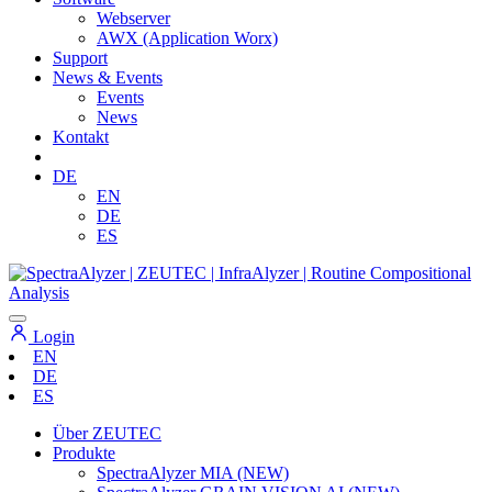
Webserver
AWX (Application Worx)
Support
News & Events
Events
News
Kontakt
DE
EN
DE
ES
Login
EN
DE
ES
Über ZEUTEC
Produkte
SpectraAlyzer MIA (NEW)