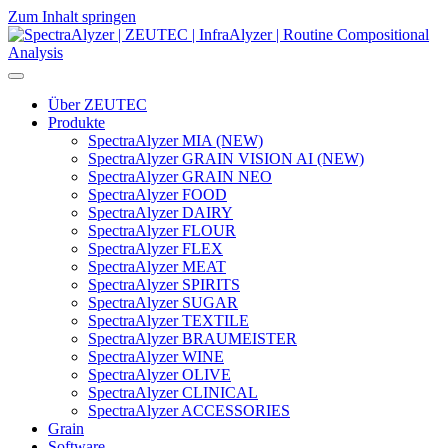
Zum Inhalt springen
Hauptnavigation
Über ZEUTEC
Produkte
SpectraAlyzer MIA (NEW)
SpectraAlyzer GRAIN VISION AI (NEW)
SpectraAlyzer GRAIN NEO
SpectraAlyzer FOOD
SpectraAlyzer DAIRY
SpectraAlyzer FLOUR
SpectraAlyzer FLEX
SpectraAlyzer MEAT
SpectraAlyzer SPIRITS
SpectraAlyzer SUGAR
SpectraAlyzer TEXTILE
SpectraAlyzer BRAUMEISTER
SpectraAlyzer WINE
SpectraAlyzer OLIVE
SpectraAlyzer CLINICAL
SpectraAlyzer ACCESSORIES
Grain
Software