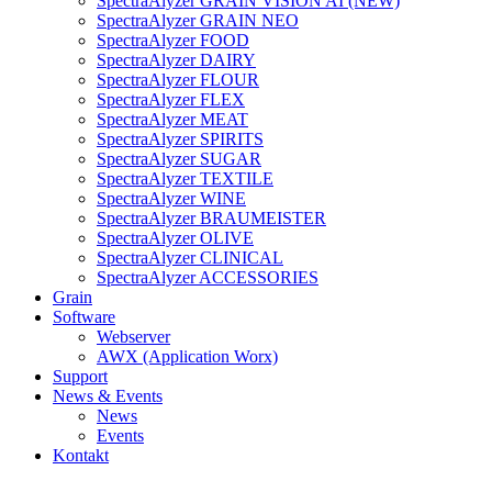
SpectraAlyzer GRAIN VISION AI (NEW)
SpectraAlyzer GRAIN NEO
SpectraAlyzer FOOD
SpectraAlyzer DAIRY
SpectraAlyzer FLOUR
SpectraAlyzer FLEX
SpectraAlyzer MEAT
SpectraAlyzer SPIRITS
SpectraAlyzer SUGAR
SpectraAlyzer TEXTILE
SpectraAlyzer WINE
SpectraAlyzer BRAUMEISTER
SpectraAlyzer OLIVE
SpectraAlyzer CLINICAL
SpectraAlyzer ACCESSORIES
Grain
Software
Webserver
AWX (Application Worx)
Support
News & Events
News
Events
Kontakt