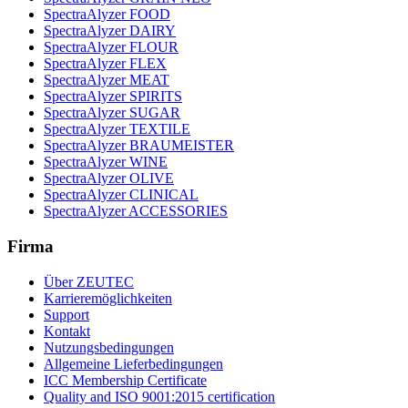
SpectraAlyzer FOOD
SpectraAlyzer DAIRY
SpectraAlyzer FLOUR
SpectraAlyzer FLEX
SpectraAlyzer MEAT
SpectraAlyzer SPIRITS
SpectraAlyzer SUGAR
SpectraAlyzer TEXTILE
SpectraAlyzer BRAUMEISTER
SpectraAlyzer WINE
SpectraAlyzer OLIVE
SpectraAlyzer CLINICAL
SpectraAlyzer ACCESSORIES
Firma
Über ZEUTEC
Karrieremöglichkeiten
Support
Kontakt
Nutzungsbedingungen
Allgemeine Lieferbedingungen
ICC Membership Certificate
Quality and ISO 9001:2015 certification