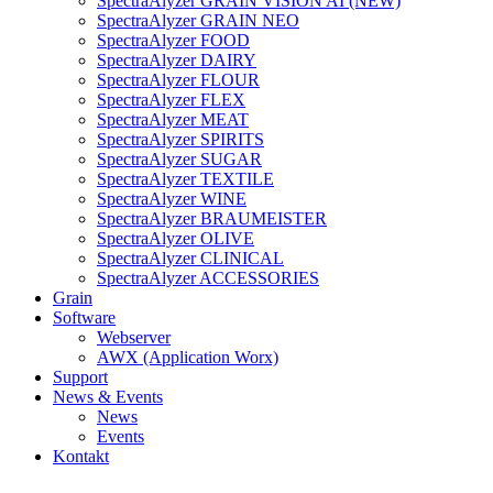
SpectraAlyzer GRAIN VISION AI (NEW)
SpectraAlyzer GRAIN NEO
SpectraAlyzer FOOD
SpectraAlyzer DAIRY
SpectraAlyzer FLOUR
SpectraAlyzer FLEX
SpectraAlyzer MEAT
SpectraAlyzer SPIRITS
SpectraAlyzer SUGAR
SpectraAlyzer TEXTILE
SpectraAlyzer WINE
SpectraAlyzer BRAUMEISTER
SpectraAlyzer OLIVE
SpectraAlyzer CLINICAL
SpectraAlyzer ACCESSORIES
Grain
Software
Webserver
AWX (Application Worx)
Support
News & Events
News
Events
Kontakt