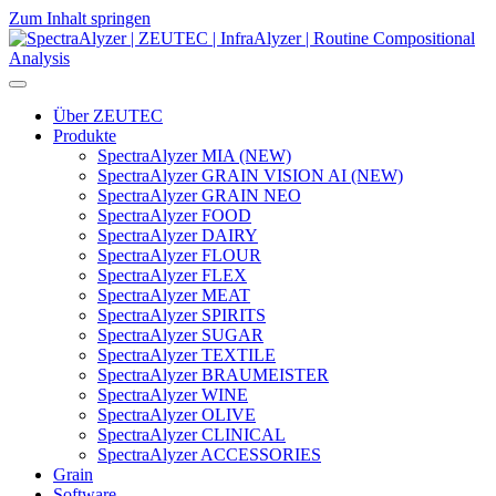
Zum Inhalt springen
Hauptnavigation
Über ZEUTEC
Produkte
SpectraAlyzer MIA (NEW)
SpectraAlyzer GRAIN VISION AI (NEW)
SpectraAlyzer GRAIN NEO
SpectraAlyzer FOOD
SpectraAlyzer DAIRY
SpectraAlyzer FLOUR
SpectraAlyzer FLEX
SpectraAlyzer MEAT
SpectraAlyzer SPIRITS
SpectraAlyzer SUGAR
SpectraAlyzer TEXTILE
SpectraAlyzer BRAUMEISTER
SpectraAlyzer WINE
SpectraAlyzer OLIVE
SpectraAlyzer CLINICAL
SpectraAlyzer ACCESSORIES
Grain
Software