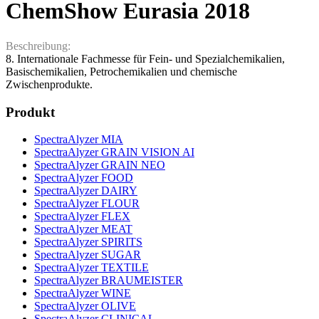
ChemShow Eurasia 2018
Beschreibung:
8. Internationale Fachmesse für Fein- und Spezialchemikalien,
Basischemikalien, Petrochemikalien und chemische
Zwischenprodukte.
Produkt
SpectraAlyzer MIA
SpectraAlyzer GRAIN VISION AI
SpectraAlyzer GRAIN NEO
SpectraAlyzer FOOD
SpectraAlyzer DAIRY
SpectraAlyzer FLOUR
SpectraAlyzer FLEX
SpectraAlyzer MEAT
SpectraAlyzer SPIRITS
SpectraAlyzer SUGAR
SpectraAlyzer TEXTILE
SpectraAlyzer BRAUMEISTER
SpectraAlyzer WINE
SpectraAlyzer OLIVE
SpectraAlyzer CLINICAL