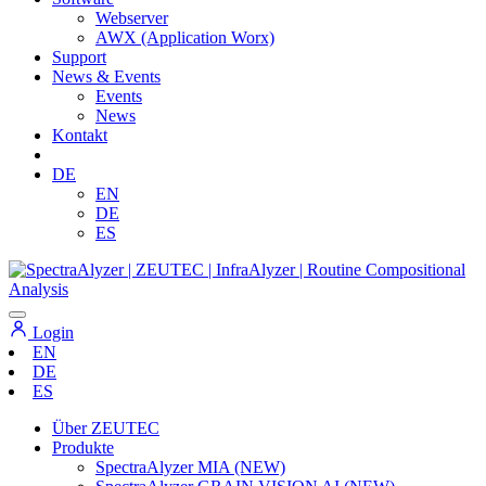
Webserver
AWX (Application Worx)
Support
News & Events
Events
News
Kontakt
DE
EN
DE
ES
Login
EN
DE
ES
Über ZEUTEC
Produkte
SpectraAlyzer MIA (NEW)