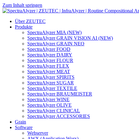
Zum Inhalt springen
Hauptnavigation
Über ZEUTEC
Produkte
SpectraAlyzer MIA (NEW)
SpectraAlyzer GRAIN VISION AI (NEW)
SpectraAlyzer GRAIN NEO
SpectraAlyzer FOOD
SpectraAlyzer DAIRY
SpectraAlyzer FLOUR
SpectraAlyzer FLEX
SpectraAlyzer MEAT
SpectraAlyzer SPIRITS
SpectraAlyzer SUGAR
SpectraAlyzer TEXTILE
SpectraAlyzer BRAUMEISTER
SpectraAlyzer WINE
SpectraAlyzer OLIVE
SpectraAlyzer CLINICAL
SpectraAlyzer ACCESSORIES
Grain
Software
Webserver
AWX (Application Worx)