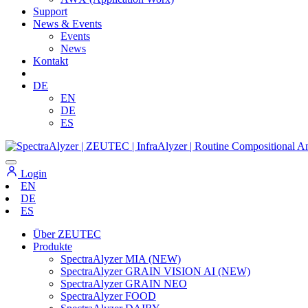
Support
News & Events
Events
News
Kontakt
DE
EN
DE
ES
Login
EN
DE
ES
Über ZEUTEC
Produkte
SpectraAlyzer MIA (NEW)
SpectraAlyzer GRAIN VISION AI (NEW)
SpectraAlyzer GRAIN NEO
SpectraAlyzer FOOD