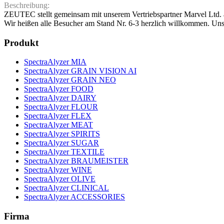
Beschreibung:
ZEUTEC stellt gemeinsam mit unserem Vertriebspartner Marvel Ltd. a
Wir heißen alle Besucher am Stand Nr. 6-3 herzlich willkommen. Un
Produkt
SpectraAlyzer MIA
SpectraAlyzer GRAIN VISION AI
SpectraAlyzer GRAIN NEO
SpectraAlyzer FOOD
SpectraAlyzer DAIRY
SpectraAlyzer FLOUR
SpectraAlyzer FLEX
SpectraAlyzer MEAT
SpectraAlyzer SPIRITS
SpectraAlyzer SUGAR
SpectraAlyzer TEXTILE
SpectraAlyzer BRAUMEISTER
SpectraAlyzer WINE
SpectraAlyzer OLIVE
SpectraAlyzer CLINICAL
SpectraAlyzer ACCESSORIES
Firma