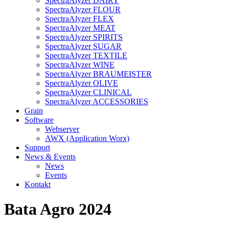
SpectraAlyzer DAIRY
SpectraAlyzer FLOUR
SpectraAlyzer FLEX
SpectraAlyzer MEAT
SpectraAlyzer SPIRITS
SpectraAlyzer SUGAR
SpectraAlyzer TEXTILE
SpectraAlyzer WINE
SpectraAlyzer BRAUMEISTER
SpectraAlyzer OLIVE
SpectraAlyzer CLINICAL
SpectraAlyzer ACCESSORIES
Grain
Software
Webserver
AWX (Application Worx)
Support
News & Events
News
Events
Kontakt
Bata Agro 2024