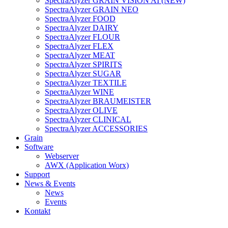
SpectraAlyzer GRAIN VISION AI (NEW)
SpectraAlyzer GRAIN NEO
SpectraAlyzer FOOD
SpectraAlyzer DAIRY
SpectraAlyzer FLOUR
SpectraAlyzer FLEX
SpectraAlyzer MEAT
SpectraAlyzer SPIRITS
SpectraAlyzer SUGAR
SpectraAlyzer TEXTILE
SpectraAlyzer WINE
SpectraAlyzer BRAUMEISTER
SpectraAlyzer OLIVE
SpectraAlyzer CLINICAL
SpectraAlyzer ACCESSORIES
Grain
Software
Webserver
AWX (Application Worx)
Support
News & Events
News
Events
Kontakt