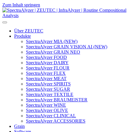
Zum Inhalt springen
Hauptnavigation
Über ZEUTEC
Produkte
SpectraAlyzer MIA (NEW)
SpectraAlyzer GRAIN VISION AI (NEW)
SpectraAlyzer GRAIN NEO
SpectraAlyzer FOOD
SpectraAlyzer DAIRY
SpectraAlyzer FLOUR
SpectraAlyzer FLEX
SpectraAlyzer MEAT
SpectraAlyzer SPIRITS
SpectraAlyzer SUGAR
SpectraAlyzer TEXTILE
SpectraAlyzer BRAUMEISTER
SpectraAlyzer WINE
SpectraAlyzer OLIVE
SpectraAlyzer CLINICAL
SpectraAlyzer ACCESSORIES
Grain
Software