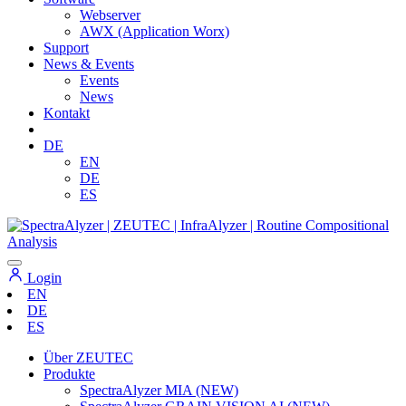
Webserver
AWX (Application Worx)
Support
News & Events
Events
News
Kontakt
DE
EN
DE
ES
Login
EN
DE
ES
Über ZEUTEC
Produkte
SpectraAlyzer MIA (NEW)