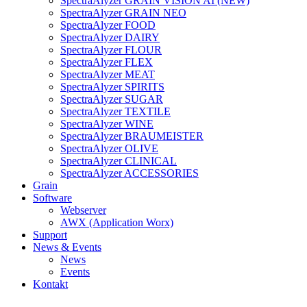
SpectraAlyzer GRAIN VISION AI (NEW)
SpectraAlyzer GRAIN NEO
SpectraAlyzer FOOD
SpectraAlyzer DAIRY
SpectraAlyzer FLOUR
SpectraAlyzer FLEX
SpectraAlyzer MEAT
SpectraAlyzer SPIRITS
SpectraAlyzer SUGAR
SpectraAlyzer TEXTILE
SpectraAlyzer WINE
SpectraAlyzer BRAUMEISTER
SpectraAlyzer OLIVE
SpectraAlyzer CLINICAL
SpectraAlyzer ACCESSORIES
Grain
Software
Webserver
AWX (Application Worx)
Support
News & Events
News
Events
Kontakt