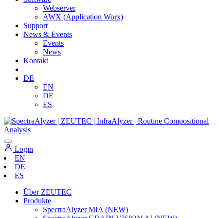
Webserver
AWX (Application Worx)
Support
News & Events
Events
News
Kontakt
DE
EN
DE
ES
Login
EN
DE
ES
Über ZEUTEC
Produkte
SpectraAlyzer MIA (NEW)