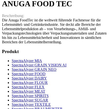
ANUGA FOOD TEC
Beschreibung:
Die Anuga FoodTec ist die weltweit führende Fachmesse für die
Lebensmittel- und Getränkeindustrie. Sie deckt alle Bereiche der
Lebensmittelproduktion ab – von Verarbeitungs-, Abfüll- und
Verpackungstechnologien über Verpackungsmaterialien und Zutaten
bis hin zu Lebensmittelsicherheit und Innovationen in sämtlichen
Bereichen der Lebensmittelherstellung.
Produkt
SpectraAlyzer MIA
SpectraAlyzer GRAIN VISION AI
SpectraAlyzer GRAIN NEO
SpectraAlyzer FOOD
SpectraAlyzer DAIRY
SpectraAlyzer FLOUR
SpectraAlyzer FLEX
SpectraAlyzer MEAT
SpectraAlyzer SPIRITS
SpectraAlyzer SUGAR
SpectraAlyzer TEXTILE
SpectraAlyzer BRAUMEISTER