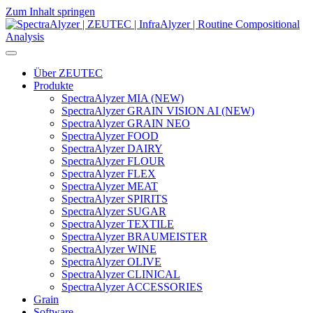
Zum Inhalt springen
Hauptnavigation
Über ZEUTEC
Produkte
SpectraAlyzer MIA (NEW)
SpectraAlyzer GRAIN VISION AI (NEW)
SpectraAlyzer GRAIN NEO
SpectraAlyzer FOOD
SpectraAlyzer DAIRY
SpectraAlyzer FLOUR
SpectraAlyzer FLEX
SpectraAlyzer MEAT
SpectraAlyzer SPIRITS
SpectraAlyzer SUGAR
SpectraAlyzer TEXTILE
SpectraAlyzer BRAUMEISTER
SpectraAlyzer WINE
SpectraAlyzer OLIVE
SpectraAlyzer CLINICAL
SpectraAlyzer ACCESSORIES
Grain
Software