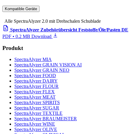
Kompatible Geräte
Alle SpectraAlyzer 2.0 mit Drehschalen Schublade
SpectraAlyzer Zubehörübersicht Feststoffe/Öle/Pasten DE
PDF • 0.2 MB
Download
Produkt
SpectraAlyzer MIA
SpectraAlyzer GRAIN VISION AI
SpectraAlyzer GRAIN NEO
SpectraAlyzer FOOD
SpectraAlyzer DAIRY
SpectraAlyzer FLOUR
SpectraAlyzer FLEX
SpectraAlyzer MEAT
SpectraAlyzer SPIRITS
SpectraAlyzer SUGAR
SpectraAlyzer TEXTILE
SpectraAlyzer BRAUMEISTER
SpectraAlyzer WINE
SpectraAlyzer OLIVE