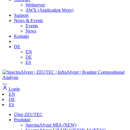
Webserver
AWX (Application Worx)
Support
News & Events
Events
News
Kontakt
DE
EN
DE
ES
Login
EN
DE
ES
Über ZEUTEC
Produkte
SpectraAlyzer MIA (NEW)