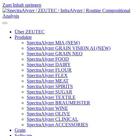
Zum Inhalt springen
Hauptnavigation
Über ZEUTEC
Produkte
SpectraAlyzer MIA (NEW)
SpectraAlyzer GRAIN VISION AI (NEW)
SpectraAlyzer GRAIN NEO
SpectraAlyzer FOOD
SpectraAlyzer DAIRY
SpectraAlyzer FLOUR
SpectraAlyzer FLEX
SpectraAlyzer MEAT
SpectraAlyzer SPIRITS
SpectraAlyzer SUGAR
SpectraAlyzer TEXTILE
SpectraAlyzer BRAUMEISTER
SpectraAlyzer WINE
SpectraAlyzer OLIVE
SpectraAlyzer CLINICAL
SpectraAlyzer ACCESSORIES
Grain
Software