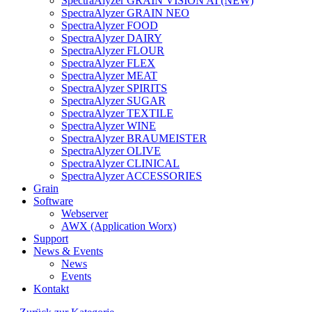
SpectraAlyzer GRAIN VISION AI (NEW)
SpectraAlyzer GRAIN NEO
SpectraAlyzer FOOD
SpectraAlyzer DAIRY
SpectraAlyzer FLOUR
SpectraAlyzer FLEX
SpectraAlyzer MEAT
SpectraAlyzer SPIRITS
SpectraAlyzer SUGAR
SpectraAlyzer TEXTILE
SpectraAlyzer WINE
SpectraAlyzer BRAUMEISTER
SpectraAlyzer OLIVE
SpectraAlyzer CLINICAL
SpectraAlyzer ACCESSORIES
Grain
Software
Webserver
AWX (Application Worx)
Support
News & Events
News
Events
Kontakt