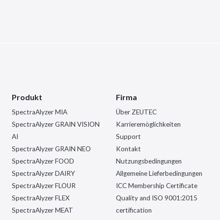
Produkt
Firma
SpectraAlyzer MIA
Über ZEUTEC
SpectraAlyzer GRAIN VISION
Karrieremöglichkeiten
AI
Support
SpectraAlyzer GRAIN NEO
Kontakt
SpectraAlyzer FOOD
Nutzungsbedingungen
SpectraAlyzer DAIRY
Allgemeine Lieferbedingungen
SpectraAlyzer FLOUR
ICC Membership Certificate
SpectraAlyzer FLEX
Quality and ISO 9001:2015
SpectraAlyzer MEAT
certification