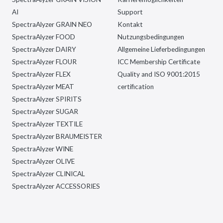
AI
Support
SpectraAlyzer GRAIN NEO
Kontakt
SpectraAlyzer FOOD
Nutzungsbedingungen
SpectraAlyzer DAIRY
Allgemeine Lieferbedingungen
SpectraAlyzer FLOUR
ICC Membership Certificate
SpectraAlyzer FLEX
Quality and ISO 9001:2015
SpectraAlyzer MEAT
certification
SpectraAlyzer SPIRITS
SpectraAlyzer SUGAR
SpectraAlyzer TEXTILE
SpectraAlyzer BRAUMEISTER
SpectraAlyzer WINE
SpectraAlyzer OLIVE
SpectraAlyzer CLINICAL
SpectraAlyzer ACCESSORIES