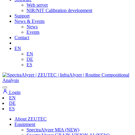
Web server
NIR/NIT Calibration development
Support
News & Events
News
Events
Contact
EN
EN
DE
ES
Login
EN
DE
ES
About ZEUTEC
Equipment
SpectraAlyzer MIA (NEW)