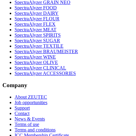
SpectraAlyzer GRAIN NEO
SpectraAlyzer FOOD
SpectraAlyzer DAIRY
SpectraAlyzer FLOUR
SpectraAlyzer FLEX
SpectraAlyzer MEAT
SpectraAlyzer SPIRITS
SpectraAlyzer SUGAR
SpectraAlyzer TEXTILE
SpectraAlyzer BRAUMEISTER
SpectraAlyzer WINE
SpectraAlyzer OLIVE
SpectraAlyzer CLINICAL
SpectraAlyzer ACCESSORIES
Company
About ZEUTEC
Job opportunities
Support
Contact
News & Events
Terms of use
Terms and conditions
ICC Membership Certificate