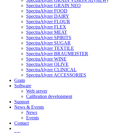
SpectraAlyzer GRAIN VISION AI (NEW)
SpectraAlyzer GRAIN NEO
SpectraAlyzer FOOD
SpectraAlyzer DAIRY
SpectraAlyzer FLOUR
SpectraAlyzer FLEX
SpectraAlyzer MEAT
SpectraAlyzer SPIRITS
SpectraAlyzer SUGAR
SpectraAlyzer TEXTILE
SpectraAlyzer BRAUMEISTER
SpectraAlyzer WINE
SpectraAlyzer OLIVE
SpectraAlyzer CLINICAL
SpectraAlyzer ACCESSORIES
Grain
Software
Web server
Calibration development
Support
News & Events
News
Events
Contact