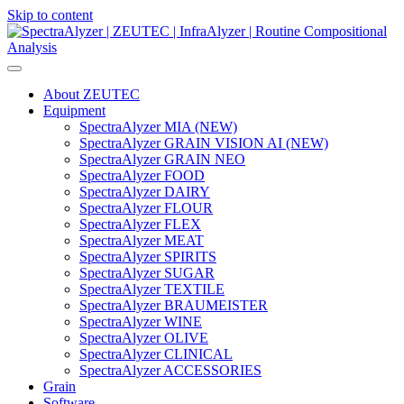
Skip to content
Main
Navigation
About ZEUTEC
Equipment
SpectraAlyzer MIA (NEW)
SpectraAlyzer GRAIN VISION AI (NEW)
SpectraAlyzer GRAIN NEO
SpectraAlyzer FOOD
SpectraAlyzer DAIRY
SpectraAlyzer FLOUR
SpectraAlyzer FLEX
SpectraAlyzer MEAT
SpectraAlyzer SPIRITS
SpectraAlyzer SUGAR
SpectraAlyzer TEXTILE
SpectraAlyzer BRAUMEISTER
SpectraAlyzer WINE
SpectraAlyzer OLIVE
SpectraAlyzer CLINICAL
SpectraAlyzer ACCESSORIES
Grain
Software