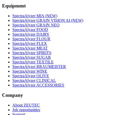
Equipment
SpectraAlyzer MIA (NEW)
SpectraAlyzer GRAIN VISION AI (NEW)
SpectraAlyzer GRAIN NEO
SpectraAlyzer FOOD
SpectraAlyzer DAIRY
SpectraAlyzer FLOUR
SpectraAlyzer FLEX
SpectraAlyzer MEAT
SpectraAlyzer SPIRITS
SpectraAlyzer SUGAR
SpectraAlyzer TEXTILE
SpectraAlyzer BRAUMEISTER
SpectraAlyzer WINE
SpectraAlyzer OLIVE
SpectraAlyzer CLINICAL
SpectraAlyzer ACCESSORIES
Company
About ZEUTEC
Job opportunities
Support