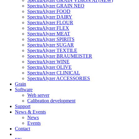
SpectraAlyzer GRAIN VISION AI (NEW)
SpectraAlyzer GRAIN NEO
SpectraAlyzer FOOD
SpectraAlyzer DAIRY
SpectraAlyzer FLOUR
SpectraAlyzer FLEX
SpectraAlyzer MEAT
SpectraAlyzer SPIRITS
SpectraAlyzer SUGAR
SpectraAlyzer TEXTILE
SpectraAlyzer BRAUMEISTER
SpectraAlyzer WINE
SpectraAlyzer OLIVE
SpectraAlyzer CLINICAL
SpectraAlyzer ACCESSORIES
Grain
Software
Web server
Calibration development
Support
News & Events
News
Events
Contact