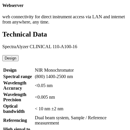
Webserver
web connectivity for direct instrument access via LAN and internet
from anywhere, any time.
Technical Data
SpectraAlyzer CLINICAL 110-A100-16
Design
Design
NIR Monochromator
Spectral range
(800) 1400-2500 nm
Wavelength
<0.05 nm
Accuracy
Wavelength
<0.005 nm
Precision
Optical
< 10 nm ±2 nm
bandwidth
Dual beam system, Sample / Reference
Referencing
measurement
High signal to