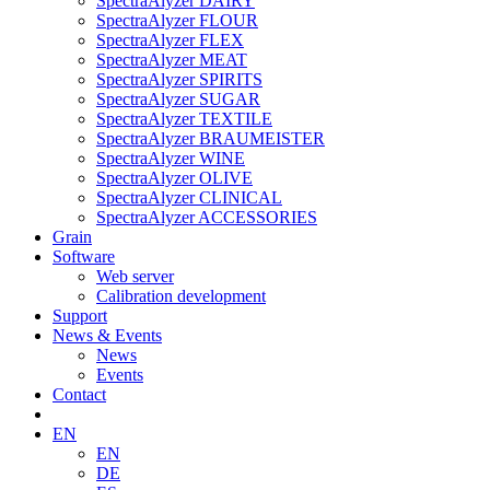
SpectraAlyzer DAIRY
SpectraAlyzer FLOUR
SpectraAlyzer FLEX
SpectraAlyzer MEAT
SpectraAlyzer SPIRITS
SpectraAlyzer SUGAR
SpectraAlyzer TEXTILE
SpectraAlyzer BRAUMEISTER
SpectraAlyzer WINE
SpectraAlyzer OLIVE
SpectraAlyzer CLINICAL
SpectraAlyzer ACCESSORIES
Grain
Software
Web server
Calibration development
Support
News & Events
News
Events
Contact
EN
EN
DE