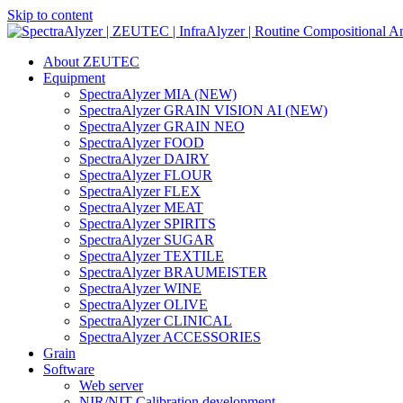
Skip to content
Main
Navigation
About ZEUTEC
Equipment
SpectraAlyzer MIA (NEW)
SpectraAlyzer GRAIN VISION AI (NEW)
SpectraAlyzer GRAIN NEO
SpectraAlyzer FOOD
SpectraAlyzer DAIRY
SpectraAlyzer FLOUR
SpectraAlyzer FLEX
SpectraAlyzer MEAT
SpectraAlyzer SPIRITS
SpectraAlyzer SUGAR
SpectraAlyzer TEXTILE
SpectraAlyzer BRAUMEISTER
SpectraAlyzer WINE
SpectraAlyzer OLIVE
SpectraAlyzer CLINICAL
SpectraAlyzer ACCESSORIES
Grain
Software
Web server
NIR/NIT Calibration development