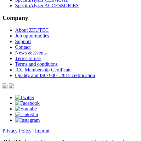
SpectraAlyzer ACCESSORIES
Company
About ZEUTEC
Job opportunities
Support
Contact
News & Events
Terms of use
Terms and conditions
ICC Membership Certificate
Quality and ISO 9001:2015 certification
Privacy Policy
|
Imprint