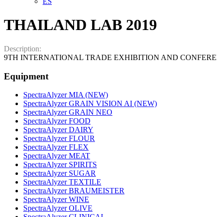
ES
THAILAND LAB 2019
Description:
9TH INTERNATIONAL TRADE EXHIBITION AND CONFERENCE on Anal
Equipment
SpectraAlyzer MIA (NEW)
SpectraAlyzer GRAIN VISION AI (NEW)
SpectraAlyzer GRAIN NEO
SpectraAlyzer FOOD
SpectraAlyzer DAIRY
SpectraAlyzer FLOUR
SpectraAlyzer FLEX
SpectraAlyzer MEAT
SpectraAlyzer SPIRITS
SpectraAlyzer SUGAR
SpectraAlyzer TEXTILE
SpectraAlyzer BRAUMEISTER
SpectraAlyzer WINE
SpectraAlyzer OLIVE
SpectraAlyzer CLINICAL