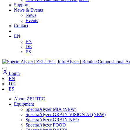
Support
News & Events
News
Events
Contact
EN
EN
DE
ES
Login
EN
DE
ES
About ZEUTEC
Equipment
SpectraAlyzer MIA (NEW)
SpectraAlyzer GRAIN VISION AI (NEW)
SpectraAlyzer GRAIN NEO
SpectraAlyzer FOOD