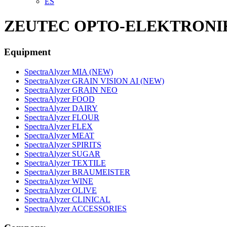
ES
ZEUTEC OPTO-ELEKTRONIK 
Equipment
SpectraAlyzer MIA (NEW)
SpectraAlyzer GRAIN VISION AI (NEW)
SpectraAlyzer GRAIN NEO
SpectraAlyzer FOOD
SpectraAlyzer DAIRY
SpectraAlyzer FLOUR
SpectraAlyzer FLEX
SpectraAlyzer MEAT
SpectraAlyzer SPIRITS
SpectraAlyzer SUGAR
SpectraAlyzer TEXTILE
SpectraAlyzer BRAUMEISTER
SpectraAlyzer WINE
SpectraAlyzer OLIVE
SpectraAlyzer CLINICAL
SpectraAlyzer ACCESSORIES