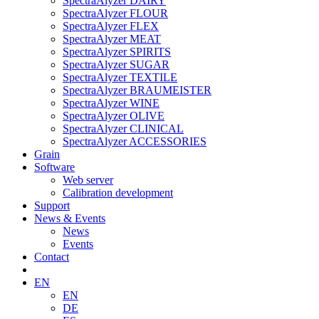
SpectraAlyzer DAIRY
SpectraAlyzer FLOUR
SpectraAlyzer FLEX
SpectraAlyzer MEAT
SpectraAlyzer SPIRITS
SpectraAlyzer SUGAR
SpectraAlyzer TEXTILE
SpectraAlyzer BRAUMEISTER
SpectraAlyzer WINE
SpectraAlyzer OLIVE
SpectraAlyzer CLINICAL
SpectraAlyzer ACCESSORIES
Grain
Software
Web server
Calibration development
Support
News & Events
News
Events
Contact
EN
EN
DE