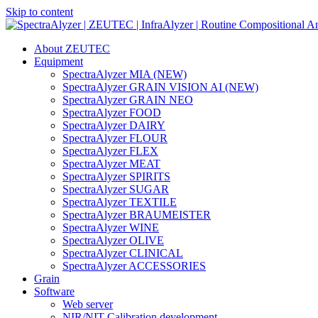
Skip to content
Main
Navigation
About ZEUTEC
Equipment
SpectraAlyzer MIA (NEW)
SpectraAlyzer GRAIN VISION AI (NEW)
SpectraAlyzer GRAIN NEO
SpectraAlyzer FOOD
SpectraAlyzer DAIRY
SpectraAlyzer FLOUR
SpectraAlyzer FLEX
SpectraAlyzer MEAT
SpectraAlyzer SPIRITS
SpectraAlyzer SUGAR
SpectraAlyzer TEXTILE
SpectraAlyzer BRAUMEISTER
SpectraAlyzer WINE
SpectraAlyzer OLIVE
SpectraAlyzer CLINICAL
SpectraAlyzer ACCESSORIES
Grain
Software
Web server
NIR/NIT Calibration development