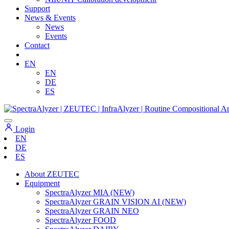
Support
News & Events
News
Events
Contact
EN
EN
DE
ES
Login
EN
DE
ES
About ZEUTEC
Equipment
SpectraAlyzer MIA (NEW)
SpectraAlyzer GRAIN VISION AI (NEW)
SpectraAlyzer GRAIN NEO
SpectraAlyzer FOOD