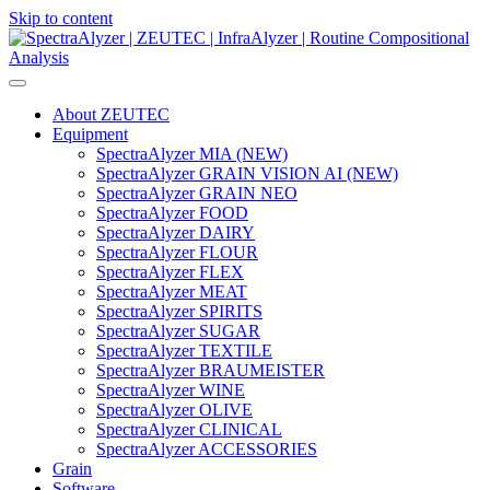
Skip to content
Main
Navigation
About ZEUTEC
Equipment
SpectraAlyzer MIA (NEW)
SpectraAlyzer GRAIN VISION AI (NEW)
SpectraAlyzer GRAIN NEO
SpectraAlyzer FOOD
SpectraAlyzer DAIRY
SpectraAlyzer FLOUR
SpectraAlyzer FLEX
SpectraAlyzer MEAT
SpectraAlyzer SPIRITS
SpectraAlyzer SUGAR
SpectraAlyzer TEXTILE
SpectraAlyzer BRAUMEISTER
SpectraAlyzer WINE
SpectraAlyzer OLIVE
SpectraAlyzer CLINICAL
SpectraAlyzer ACCESSORIES
Grain
Software