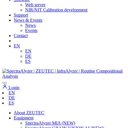
Web server
NIR/NIT Calibration development
Support
News & Events
News
Events
Contact
EN
EN
DE
ES
Login
EN
DE
ES
About ZEUTEC
Equipment
SpectraAlyzer MIA (NEW)