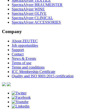
SpectraAlyzer TEXTILE
SpectraAlyzer BRAUMEISTER
SpectraAlyzer WINE
SpectraAlyzer OLIVE
SpectraAlyzer CLINICAL
SpectraAlyzer ACCESSORIES
Company
About ZEUTEC
Job opportunities
Support
Contact
News & Events
Terms of use
Terms and conditions
ICC Membership Certificate
Quality and ISO 9001:2015 certification