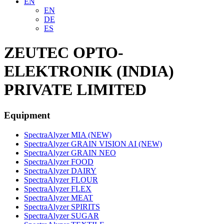
EN
EN
DE
ES
ZEUTEC OPTO-
ELEKTRONIK (INDIA)
PRIVATE LIMITED
Equipment
SpectraAlyzer MIA (NEW)
SpectraAlyzer GRAIN VISION AI (NEW)
SpectraAlyzer GRAIN NEO
SpectraAlyzer FOOD
SpectraAlyzer DAIRY
SpectraAlyzer FLOUR
SpectraAlyzer FLEX
SpectraAlyzer MEAT
SpectraAlyzer SPIRITS
SpectraAlyzer SUGAR