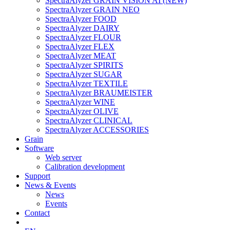
SpectraAlyzer GRAIN VISION AI (NEW)
SpectraAlyzer GRAIN NEO
SpectraAlyzer FOOD
SpectraAlyzer DAIRY
SpectraAlyzer FLOUR
SpectraAlyzer FLEX
SpectraAlyzer MEAT
SpectraAlyzer SPIRITS
SpectraAlyzer SUGAR
SpectraAlyzer TEXTILE
SpectraAlyzer BRAUMEISTER
SpectraAlyzer WINE
SpectraAlyzer OLIVE
SpectraAlyzer CLINICAL
SpectraAlyzer ACCESSORIES
Grain
Software
Web server
Calibration development
Support
News & Events
News
Events
Contact