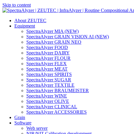
Skip to content
Main
Navigation
About ZEUTEC
Equipment
SpectraAlyzer MIA (NEW)
SpectraAlyzer GRAIN VISION AI (NEW)
SpectraAlyzer GRAIN NEO
SpectraAlyzer FOOD
SpectraAlyzer DAIRY
SpectraAlyzer FLOUR
SpectraAlyzer FLEX
SpectraAlyzer MEAT
SpectraAlyzer SPIRITS
SpectraAlyzer SUGAR
SpectraAlyzer TEXTILE
SpectraAlyzer BRAUMEISTER
SpectraAlyzer WINE
SpectraAlyzer OLIVE
SpectraAlyzer CLINICAL
SpectraAlyzer ACCESSORIES
Grain
Software
Web server
NIR/NIT Calibration development