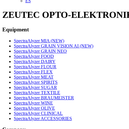
ES
ZEUTEC OPTO-ELEKTRONIK 
Equipment
SpectraAlyzer MIA (NEW)
SpectraAlyzer GRAIN VISION AI (NEW)
SpectraAlyzer GRAIN NEO
SpectraAlyzer FOOD
SpectraAlyzer DAIRY
SpectraAlyzer FLOUR
SpectraAlyzer FLEX
SpectraAlyzer MEAT
SpectraAlyzer SPIRITS
SpectraAlyzer SUGAR
SpectraAlyzer TEXTILE
SpectraAlyzer BRAUMEISTER
SpectraAlyzer WINE
SpectraAlyzer OLIVE
SpectraAlyzer CLINICAL
SpectraAlyzer ACCESSORIES