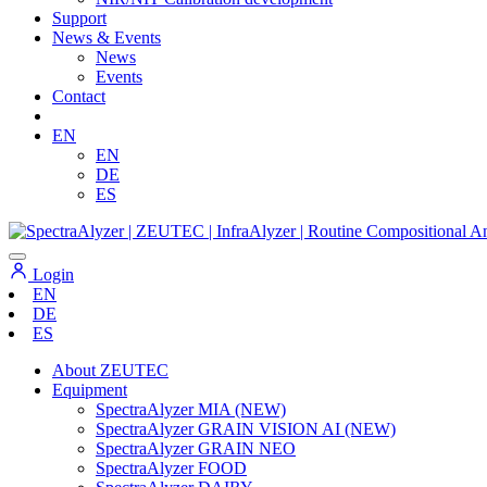
Support
News & Events
News
Events
Contact
EN
EN
DE
ES
Login
EN
DE
ES
About ZEUTEC
Equipment
SpectraAlyzer MIA (NEW)
SpectraAlyzer GRAIN VISION AI (NEW)
SpectraAlyzer GRAIN NEO
SpectraAlyzer FOOD