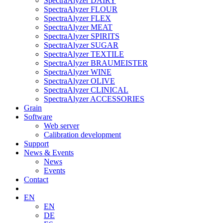
SpectraAlyzer DAIRY
SpectraAlyzer FLOUR
SpectraAlyzer FLEX
SpectraAlyzer MEAT
SpectraAlyzer SPIRITS
SpectraAlyzer SUGAR
SpectraAlyzer TEXTILE
SpectraAlyzer BRAUMEISTER
SpectraAlyzer WINE
SpectraAlyzer OLIVE
SpectraAlyzer CLINICAL
SpectraAlyzer ACCESSORIES
Grain
Software
Web server
Calibration development
Support
News & Events
News
Events
Contact
EN
EN
DE