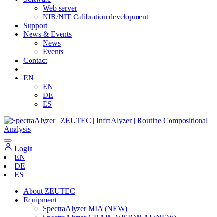
Web server
NIR/NIT Calibration development
Support
News & Events
News
Events
Contact
EN
EN
DE
ES
Login
EN
DE
ES
About ZEUTEC
Equipment
SpectraAlyzer MIA (NEW)