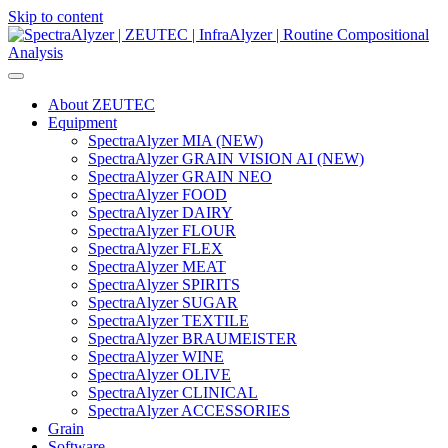
Skip to content
Main
Navigation
About ZEUTEC
Equipment
SpectraAlyzer MIA (NEW)
SpectraAlyzer GRAIN VISION AI (NEW)
SpectraAlyzer GRAIN NEO
SpectraAlyzer FOOD
SpectraAlyzer DAIRY
SpectraAlyzer FLOUR
SpectraAlyzer FLEX
SpectraAlyzer MEAT
SpectraAlyzer SPIRITS
SpectraAlyzer SUGAR
SpectraAlyzer TEXTILE
SpectraAlyzer BRAUMEISTER
SpectraAlyzer WINE
SpectraAlyzer OLIVE
SpectraAlyzer CLINICAL
SpectraAlyzer ACCESSORIES
Grain
Software