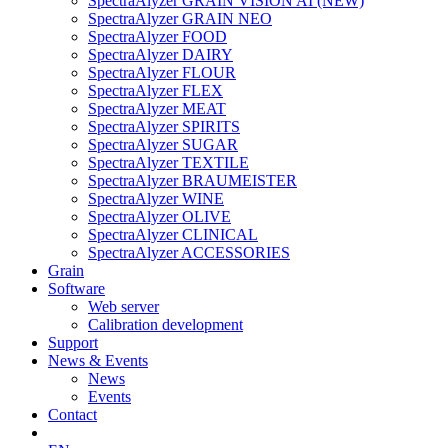
SpectraAlyzer GRAIN VISION AI (NEW)
SpectraAlyzer GRAIN NEO
SpectraAlyzer FOOD
SpectraAlyzer DAIRY
SpectraAlyzer FLOUR
SpectraAlyzer FLEX
SpectraAlyzer MEAT
SpectraAlyzer SPIRITS
SpectraAlyzer SUGAR
SpectraAlyzer TEXTILE
SpectraAlyzer BRAUMEISTER
SpectraAlyzer WINE
SpectraAlyzer OLIVE
SpectraAlyzer CLINICAL
SpectraAlyzer ACCESSORIES
Grain
Software
Web server
Calibration development
Support
News & Events
News
Events
Contact