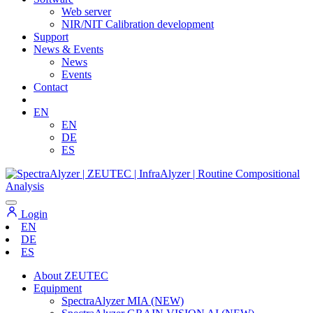
Web server
NIR/NIT Calibration development
Support
News & Events
News
Events
Contact
EN
EN
DE
ES
Login
EN
DE
ES
About ZEUTEC
Equipment
SpectraAlyzer MIA (NEW)