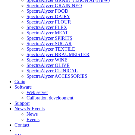
SpectraAlyzer GRAIN VISION AI (NEW)
SpectraAlyzer GRAIN NEO
SpectraAlyzer FOOD
SpectraAlyzer DAIRY
SpectraAlyzer FLOUR
SpectraAlyzer FLEX
SpectraAlyzer MEAT
SpectraAlyzer SPIRITS
SpectraAlyzer SUGAR
SpectraAlyzer TEXTILE
SpectraAlyzer BRAUMEISTER
SpectraAlyzer WINE
SpectraAlyzer OLIVE
SpectraAlyzer CLINICAL
SpectraAlyzer ACCESSORIES
Grain
Software
Web server
Calibration development
Support
News & Events
News
Events
Contact