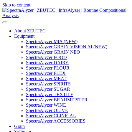
Skip to content
Main
Navigation
About ZEUTEC
Equipment
SpectraAlyzer MIA (NEW)
SpectraAlyzer GRAIN VISION AI (NEW)
SpectraAlyzer GRAIN NEO
SpectraAlyzer FOOD
SpectraAlyzer DAIRY
SpectraAlyzer FLOUR
SpectraAlyzer FLEX
SpectraAlyzer MEAT
SpectraAlyzer SPIRITS
SpectraAlyzer SUGAR
SpectraAlyzer TEXTILE
SpectraAlyzer BRAUMEISTER
SpectraAlyzer WINE
SpectraAlyzer OLIVE
SpectraAlyzer CLINICAL
SpectraAlyzer ACCESSORIES
Grain
Software