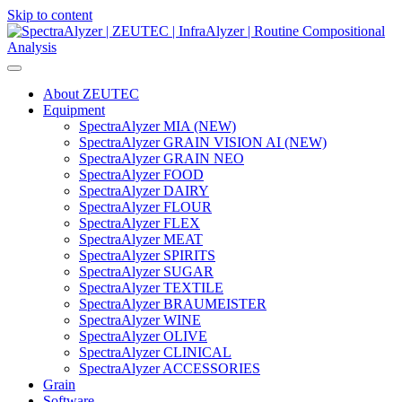
Skip to content
Main
Navigation
About ZEUTEC
Equipment
SpectraAlyzer MIA (NEW)
SpectraAlyzer GRAIN VISION AI (NEW)
SpectraAlyzer GRAIN NEO
SpectraAlyzer FOOD
SpectraAlyzer DAIRY
SpectraAlyzer FLOUR
SpectraAlyzer FLEX
SpectraAlyzer MEAT
SpectraAlyzer SPIRITS
SpectraAlyzer SUGAR
SpectraAlyzer TEXTILE
SpectraAlyzer BRAUMEISTER
SpectraAlyzer WINE
SpectraAlyzer OLIVE
SpectraAlyzer CLINICAL
SpectraAlyzer ACCESSORIES
Grain
Software