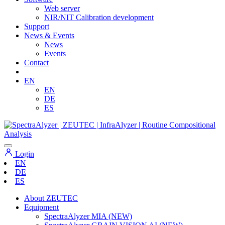
Web server
NIR/NIT Calibration development
Support
News & Events
News
Events
Contact
EN
EN
DE
ES
Login
EN
DE
ES
About ZEUTEC
Equipment
SpectraAlyzer MIA (NEW)