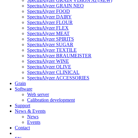
SpectraAlyzer GRAIN VISION AI (NEW)
SpectraAlyzer GRAIN NEO
SpectraAlyzer FOOD
SpectraAlyzer DAIRY
SpectraAlyzer FLOUR
SpectraAlyzer FLEX
SpectraAlyzer MEAT
SpectraAlyzer SPIRITS
SpectraAlyzer SUGAR
SpectraAlyzer TEXTILE
SpectraAlyzer BRAUMEISTER
SpectraAlyzer WINE
SpectraAlyzer OLIVE
SpectraAlyzer CLINICAL
SpectraAlyzer ACCESSORIES
Grain
Software
Web server
Calibration development
Support
News & Events
News
Events
Contact