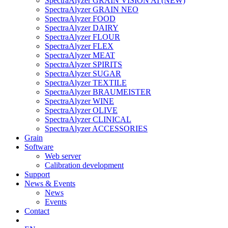
SpectraAlyzer GRAIN VISION AI (NEW)
SpectraAlyzer GRAIN NEO
SpectraAlyzer FOOD
SpectraAlyzer DAIRY
SpectraAlyzer FLOUR
SpectraAlyzer FLEX
SpectraAlyzer MEAT
SpectraAlyzer SPIRITS
SpectraAlyzer SUGAR
SpectraAlyzer TEXTILE
SpectraAlyzer BRAUMEISTER
SpectraAlyzer WINE
SpectraAlyzer OLIVE
SpectraAlyzer CLINICAL
SpectraAlyzer ACCESSORIES
Grain
Software
Web server
Calibration development
Support
News & Events
News
Events
Contact