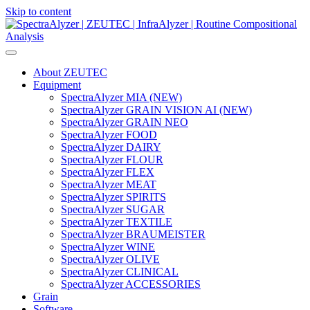
Skip to content
Main
Navigation
About ZEUTEC
Equipment
SpectraAlyzer MIA (NEW)
SpectraAlyzer GRAIN VISION AI (NEW)
SpectraAlyzer GRAIN NEO
SpectraAlyzer FOOD
SpectraAlyzer DAIRY
SpectraAlyzer FLOUR
SpectraAlyzer FLEX
SpectraAlyzer MEAT
SpectraAlyzer SPIRITS
SpectraAlyzer SUGAR
SpectraAlyzer TEXTILE
SpectraAlyzer BRAUMEISTER
SpectraAlyzer WINE
SpectraAlyzer OLIVE
SpectraAlyzer CLINICAL
SpectraAlyzer ACCESSORIES
Grain
Software