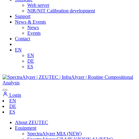
Web server
NIR/NIT Calibration development
Support
News & Events
News
Events
Contact
EN
EN
DE
ES
Login
EN
DE
ES
About ZEUTEC
Equipment
SpectraAlyzer MIA (NEW)