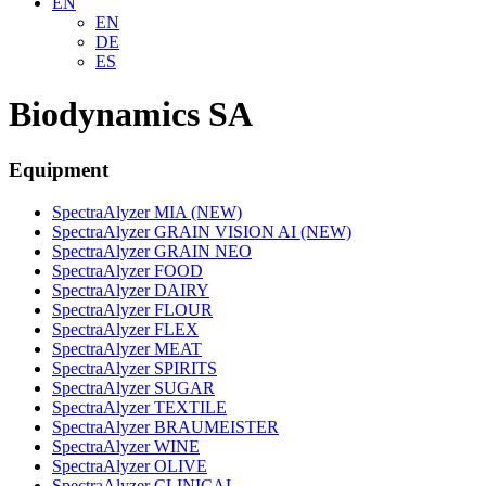
EN
EN
DE
ES
Biodynamics SA
Equipment
SpectraAlyzer MIA (NEW)
SpectraAlyzer GRAIN VISION AI (NEW)
SpectraAlyzer GRAIN NEO
SpectraAlyzer FOOD
SpectraAlyzer DAIRY
SpectraAlyzer FLOUR
SpectraAlyzer FLEX
SpectraAlyzer MEAT
SpectraAlyzer SPIRITS
SpectraAlyzer SUGAR
SpectraAlyzer TEXTILE
SpectraAlyzer BRAUMEISTER
SpectraAlyzer WINE
SpectraAlyzer OLIVE
SpectraAlyzer CLINICAL