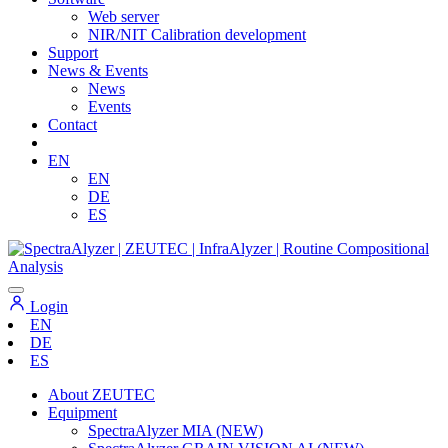
Web server
NIR/NIT Calibration development
Support
News & Events
News
Events
Contact
EN
EN
DE
ES
Login
EN
DE
ES
About ZEUTEC
Equipment
SpectraAlyzer MIA (NEW)