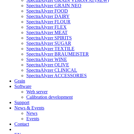
SpectraAlyzer GRAIN VISION AI (NEW)
SpectraAlyzer GRAIN NEO
SpectraAlyzer FOOD
SpectraAlyzer DAIRY
SpectraAlyzer FLOUR
SpectraAlyzer FLEX
SpectraAlyzer MEAT
SpectraAlyzer SPIRITS
SpectraAlyzer SUGAR
SpectraAlyzer TEXTILE
SpectraAlyzer BRAUMEISTER
SpectraAlyzer WINE
SpectraAlyzer OLIVE
SpectraAlyzer CLINICAL
SpectraAlyzer ACCESSORIES
Grain
Software
Web server
Calibration development
Support
News & Events
News
Events
Contact