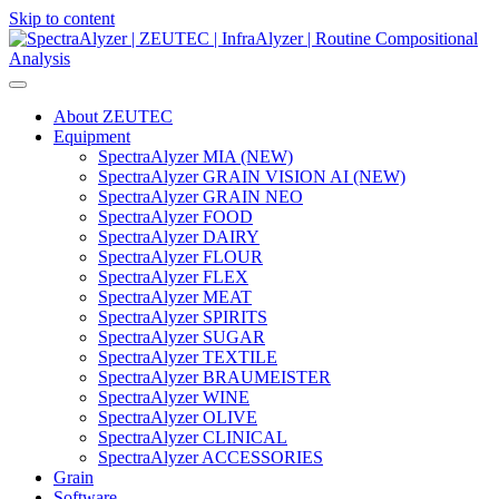
Skip to content
Main
Navigation
About ZEUTEC
Equipment
SpectraAlyzer MIA (NEW)
SpectraAlyzer GRAIN VISION AI (NEW)
SpectraAlyzer GRAIN NEO
SpectraAlyzer FOOD
SpectraAlyzer DAIRY
SpectraAlyzer FLOUR
SpectraAlyzer FLEX
SpectraAlyzer MEAT
SpectraAlyzer SPIRITS
SpectraAlyzer SUGAR
SpectraAlyzer TEXTILE
SpectraAlyzer BRAUMEISTER
SpectraAlyzer WINE
SpectraAlyzer OLIVE
SpectraAlyzer CLINICAL
SpectraAlyzer ACCESSORIES
Grain
Software