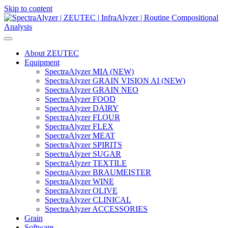
Skip to content
Main
Navigation
About ZEUTEC
Equipment
SpectraAlyzer MIA (NEW)
SpectraAlyzer GRAIN VISION AI (NEW)
SpectraAlyzer GRAIN NEO
SpectraAlyzer FOOD
SpectraAlyzer DAIRY
SpectraAlyzer FLOUR
SpectraAlyzer FLEX
SpectraAlyzer MEAT
SpectraAlyzer SPIRITS
SpectraAlyzer SUGAR
SpectraAlyzer TEXTILE
SpectraAlyzer BRAUMEISTER
SpectraAlyzer WINE
SpectraAlyzer OLIVE
SpectraAlyzer CLINICAL
SpectraAlyzer ACCESSORIES
Grain
Software