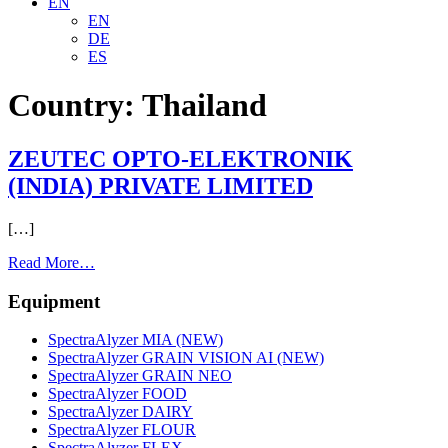
EN
EN
DE
ES
Country:
Thailand
ZEUTEC OPTO-ELEKTRONIK
(INDIA) PRIVATE LIMITED
[…]
from
Read More…
ZEUTEC
OPTO-
Equipment
ELEKTRONIK
(INDIA)
SpectraAlyzer MIA (NEW)
PRIVATE
SpectraAlyzer GRAIN VISION AI (NEW)
LIMITED
SpectraAlyzer GRAIN NEO
SpectraAlyzer FOOD
SpectraAlyzer DAIRY
SpectraAlyzer FLOUR
SpectraAlyzer FLEX