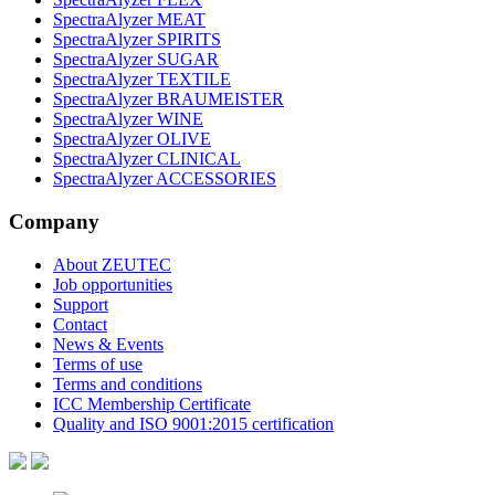
SpectraAlyzer MEAT
SpectraAlyzer SPIRITS
SpectraAlyzer SUGAR
SpectraAlyzer TEXTILE
SpectraAlyzer BRAUMEISTER
SpectraAlyzer WINE
SpectraAlyzer OLIVE
SpectraAlyzer CLINICAL
SpectraAlyzer ACCESSORIES
Company
About ZEUTEC
Job opportunities
Support
Contact
News & Events
Terms of use
Terms and conditions
ICC Membership Certificate
Quality and ISO 9001:2015 certification