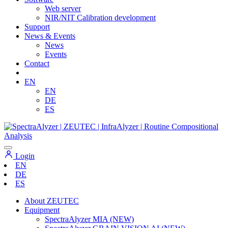
Web server
NIR/NIT Calibration development
Support
News & Events
News
Events
Contact
EN
EN
DE
ES
Login
EN
DE
ES
About ZEUTEC
Equipment
SpectraAlyzer MIA (NEW)