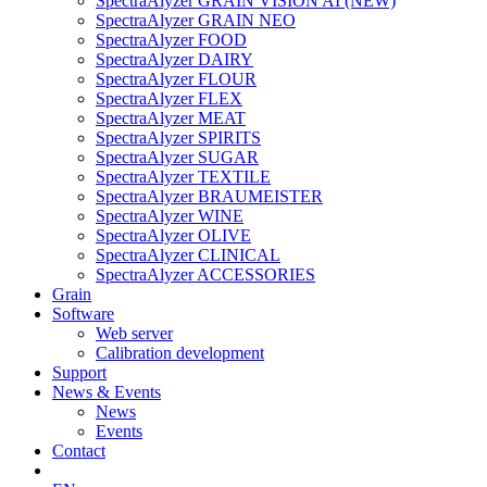
SpectraAlyzer GRAIN VISION AI (NEW)
SpectraAlyzer GRAIN NEO
SpectraAlyzer FOOD
SpectraAlyzer DAIRY
SpectraAlyzer FLOUR
SpectraAlyzer FLEX
SpectraAlyzer MEAT
SpectraAlyzer SPIRITS
SpectraAlyzer SUGAR
SpectraAlyzer TEXTILE
SpectraAlyzer BRAUMEISTER
SpectraAlyzer WINE
SpectraAlyzer OLIVE
SpectraAlyzer CLINICAL
SpectraAlyzer ACCESSORIES
Grain
Software
Web server
Calibration development
Support
News & Events
News
Events
Contact