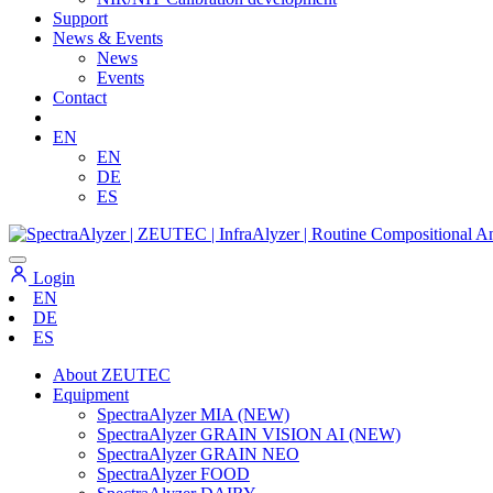
Support
News & Events
News
Events
Contact
EN
EN
DE
ES
Login
EN
DE
ES
About ZEUTEC
Equipment
SpectraAlyzer MIA (NEW)
SpectraAlyzer GRAIN VISION AI (NEW)
SpectraAlyzer GRAIN NEO
SpectraAlyzer FOOD