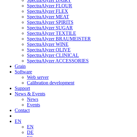
SpectraAlyzer DAIRY
SpectraAlyzer FLOUR
SpectraAlyzer FLEX
SpectraAlyzer MEAT
SpectraAlyzer SPIRITS
SpectraAlyzer SUGAR
SpectraAlyzer TEXTILE
SpectraAlyzer BRAUMEISTER
SpectraAlyzer WINE
SpectraAlyzer OLIVE
SpectraAlyzer CLINICAL
SpectraAlyzer ACCESSORIES
Grain
Software
Web server
Calibration development
Support
News & Events
News
Events
Contact
EN
EN
DE