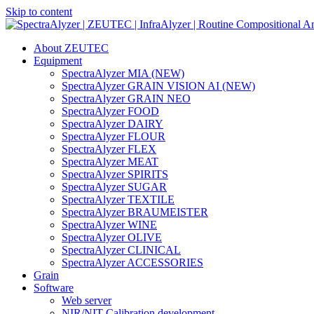
Skip to content
Main
Navigation
About ZEUTEC
Equipment
SpectraAlyzer MIA (NEW)
SpectraAlyzer GRAIN VISION AI (NEW)
SpectraAlyzer GRAIN NEO
SpectraAlyzer FOOD
SpectraAlyzer DAIRY
SpectraAlyzer FLOUR
SpectraAlyzer FLEX
SpectraAlyzer MEAT
SpectraAlyzer SPIRITS
SpectraAlyzer SUGAR
SpectraAlyzer TEXTILE
SpectraAlyzer BRAUMEISTER
SpectraAlyzer WINE
SpectraAlyzer OLIVE
SpectraAlyzer CLINICAL
SpectraAlyzer ACCESSORIES
Grain
Software
Web server
NIR/NIT Calibration development