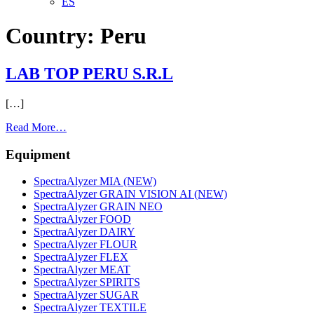
ES
Country:
Peru
LAB TOP PERU S.R.L
[…]
from
Read More…
LAB
TOP
Equipment
PERU
S.R.L
SpectraAlyzer MIA (NEW)
SpectraAlyzer GRAIN VISION AI (NEW)
SpectraAlyzer GRAIN NEO
SpectraAlyzer FOOD
SpectraAlyzer DAIRY
SpectraAlyzer FLOUR
SpectraAlyzer FLEX
SpectraAlyzer MEAT
SpectraAlyzer SPIRITS
SpectraAlyzer SUGAR
SpectraAlyzer TEXTILE