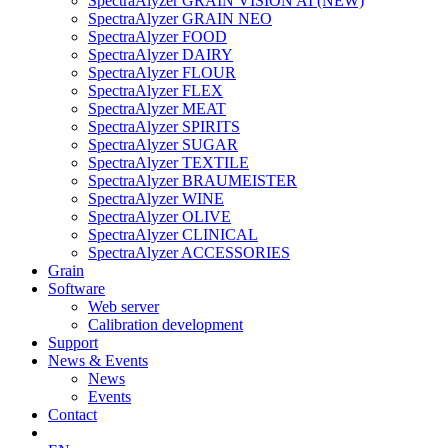
SpectraAlyzer GRAIN VISION AI (NEW)
SpectraAlyzer GRAIN NEO
SpectraAlyzer FOOD
SpectraAlyzer DAIRY
SpectraAlyzer FLOUR
SpectraAlyzer FLEX
SpectraAlyzer MEAT
SpectraAlyzer SPIRITS
SpectraAlyzer SUGAR
SpectraAlyzer TEXTILE
SpectraAlyzer BRAUMEISTER
SpectraAlyzer WINE
SpectraAlyzer OLIVE
SpectraAlyzer CLINICAL
SpectraAlyzer ACCESSORIES
Grain
Software
Web server
Calibration development
Support
News & Events
News
Events
Contact