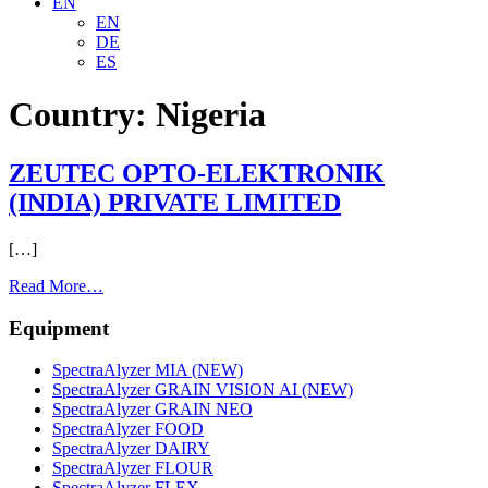
EN
EN
DE
ES
Country:
Nigeria
ZEUTEC OPTO-ELEKTRONIK
(INDIA) PRIVATE LIMITED
[…]
from
Read More…
ZEUTEC
OPTO-
Equipment
ELEKTRONIK
(INDIA)
SpectraAlyzer MIA (NEW)
PRIVATE
SpectraAlyzer GRAIN VISION AI (NEW)
LIMITED
SpectraAlyzer GRAIN NEO
SpectraAlyzer FOOD
SpectraAlyzer DAIRY
SpectraAlyzer FLOUR
SpectraAlyzer FLEX