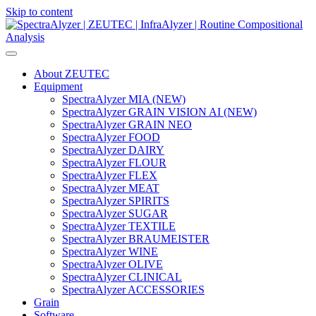
Skip to content
Main
Navigation
About ZEUTEC
Equipment
SpectraAlyzer MIA (NEW)
SpectraAlyzer GRAIN VISION AI (NEW)
SpectraAlyzer GRAIN NEO
SpectraAlyzer FOOD
SpectraAlyzer DAIRY
SpectraAlyzer FLOUR
SpectraAlyzer FLEX
SpectraAlyzer MEAT
SpectraAlyzer SPIRITS
SpectraAlyzer SUGAR
SpectraAlyzer TEXTILE
SpectraAlyzer BRAUMEISTER
SpectraAlyzer WINE
SpectraAlyzer OLIVE
SpectraAlyzer CLINICAL
SpectraAlyzer ACCESSORIES
Grain
Software