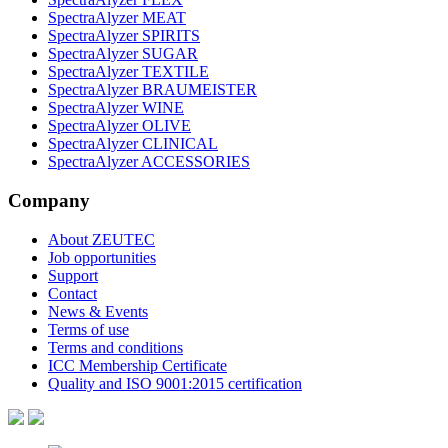
SpectraAlyzer MEAT
SpectraAlyzer SPIRITS
SpectraAlyzer SUGAR
SpectraAlyzer TEXTILE
SpectraAlyzer BRAUMEISTER
SpectraAlyzer WINE
SpectraAlyzer OLIVE
SpectraAlyzer CLINICAL
SpectraAlyzer ACCESSORIES
Company
About ZEUTEC
Job opportunities
Support
Contact
News & Events
Terms of use
Terms and conditions
ICC Membership Certificate
Quality and ISO 9001:2015 certification