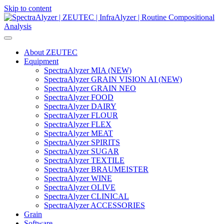
Skip to content
Main
Navigation
About ZEUTEC
Equipment
SpectraAlyzer MIA (NEW)
SpectraAlyzer GRAIN VISION AI (NEW)
SpectraAlyzer GRAIN NEO
SpectraAlyzer FOOD
SpectraAlyzer DAIRY
SpectraAlyzer FLOUR
SpectraAlyzer FLEX
SpectraAlyzer MEAT
SpectraAlyzer SPIRITS
SpectraAlyzer SUGAR
SpectraAlyzer TEXTILE
SpectraAlyzer BRAUMEISTER
SpectraAlyzer WINE
SpectraAlyzer OLIVE
SpectraAlyzer CLINICAL
SpectraAlyzer ACCESSORIES
Grain
Software