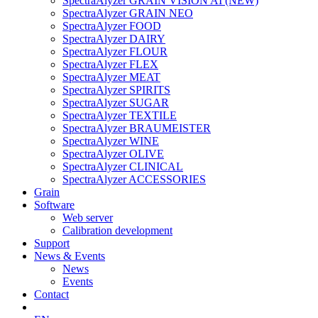
SpectraAlyzer GRAIN VISION AI (NEW)
SpectraAlyzer GRAIN NEO
SpectraAlyzer FOOD
SpectraAlyzer DAIRY
SpectraAlyzer FLOUR
SpectraAlyzer FLEX
SpectraAlyzer MEAT
SpectraAlyzer SPIRITS
SpectraAlyzer SUGAR
SpectraAlyzer TEXTILE
SpectraAlyzer BRAUMEISTER
SpectraAlyzer WINE
SpectraAlyzer OLIVE
SpectraAlyzer CLINICAL
SpectraAlyzer ACCESSORIES
Grain
Software
Web server
Calibration development
Support
News & Events
News
Events
Contact