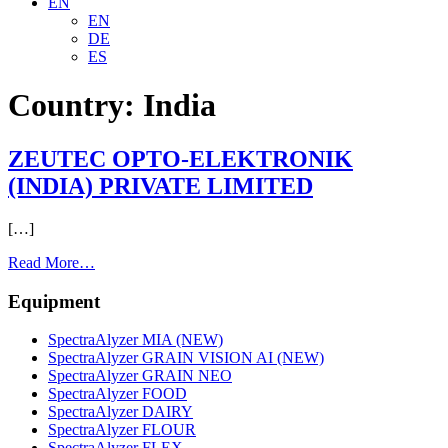
EN
EN
DE
ES
Country:
India
ZEUTEC OPTO-ELEKTRONIK
(INDIA) PRIVATE LIMITED
[…]
from
Read More…
ZEUTEC
OPTO-
Equipment
ELEKTRONIK
(INDIA)
SpectraAlyzer MIA (NEW)
PRIVATE
SpectraAlyzer GRAIN VISION AI (NEW)
LIMITED
SpectraAlyzer GRAIN NEO
SpectraAlyzer FOOD
SpectraAlyzer DAIRY
SpectraAlyzer FLOUR
SpectraAlyzer FLEX