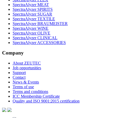
SpectraAlyzer MEAT
SpectraAlyzer SPIRITS
SpectraAlyzer SUGAR
SpectraAlyzer TEXTILE
SpectraAlyzer BRAUMEISTER
SpectraAlyzer WINE
SpectraAlyzer OLIVE
SpectraAlyzer CLINICAL
SpectraAlyzer ACCESSORIES
Company
About ZEUTEC
Job opportunities
Support
Contact
News & Events
Terms of use
Terms and conditions
ICC Membership Certificate
Quality and ISO 9001:2015 certification