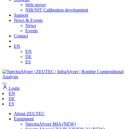
Web server
NIR/NIT Calibration development
Support
News & Events
News
Events
Contact
EN
EN
DE
ES
Login
EN
DE
ES
About ZEUTEC
Equipment
SpectraAlyzer MIA (NEW)