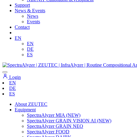
Support
News & Events
News
Events
Contact
EN
EN
DE
ES
Login
EN
DE
ES
About ZEUTEC
Equipment
SpectraAlyzer MIA (NEW)
SpectraAlyzer GRAIN VISION AI (NEW)
SpectraAlyzer GRAIN NEO
SpectraAlyzer FOOD