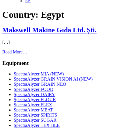
ES
Country:
Egypt
Makswell Makine Gıda Ltd. Şti.
[…]
from
Read More…
Makswell
Makine
Equipment
Gıda
Ltd.
SpectraAlyzer MIA (NEW)
Şti.
SpectraAlyzer GRAIN VISION AI (NEW)
SpectraAlyzer GRAIN NEO
SpectraAlyzer FOOD
SpectraAlyzer DAIRY
SpectraAlyzer FLOUR
SpectraAlyzer FLEX
SpectraAlyzer MEAT
SpectraAlyzer SPIRITS
SpectraAlyzer SUGAR
SpectraAlyzer TEXTILE