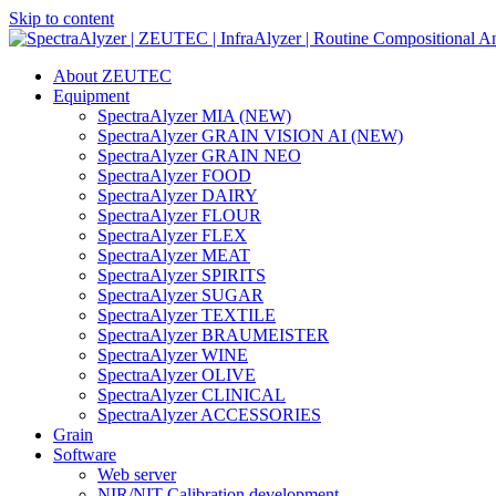
Skip to content
Main
Navigation
About ZEUTEC
Equipment
SpectraAlyzer MIA (NEW)
SpectraAlyzer GRAIN VISION AI (NEW)
SpectraAlyzer GRAIN NEO
SpectraAlyzer FOOD
SpectraAlyzer DAIRY
SpectraAlyzer FLOUR
SpectraAlyzer FLEX
SpectraAlyzer MEAT
SpectraAlyzer SPIRITS
SpectraAlyzer SUGAR
SpectraAlyzer TEXTILE
SpectraAlyzer BRAUMEISTER
SpectraAlyzer WINE
SpectraAlyzer OLIVE
SpectraAlyzer CLINICAL
SpectraAlyzer ACCESSORIES
Grain
Software
Web server
NIR/NIT Calibration development