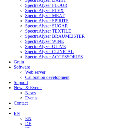
SpectraAlyzer DAIRY
SpectraAlyzer FLOUR
SpectraAlyzer FLEX
SpectraAlyzer MEAT
SpectraAlyzer SPIRITS
SpectraAlyzer SUGAR
SpectraAlyzer TEXTILE
SpectraAlyzer BRAUMEISTER
SpectraAlyzer WINE
SpectraAlyzer OLIVE
SpectraAlyzer CLINICAL
SpectraAlyzer ACCESSORIES
Grain
Software
Web server
Calibration development
Support
News & Events
News
Events
Contact
EN
EN
DE