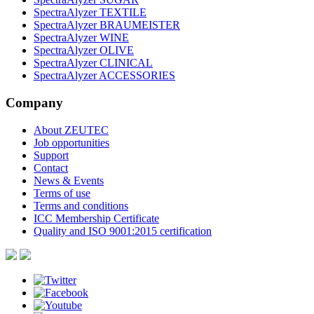
SpectraAlyzer TEXTILE
SpectraAlyzer BRAUMEISTER
SpectraAlyzer WINE
SpectraAlyzer OLIVE
SpectraAlyzer CLINICAL
SpectraAlyzer ACCESSORIES
Company
About ZEUTEC
Job opportunities
Support
Contact
News & Events
Terms of use
Terms and conditions
ICC Membership Certificate
Quality and ISO 9001:2015 certification