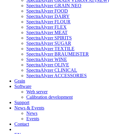
SpectraAlyzer GRAIN VISION AI (NEW)
SpectraAlyzer GRAIN NEO
SpectraAlyzer FOOD
SpectraAlyzer DAIRY
SpectraAlyzer FLOUR
SpectraAlyzer FLEX
SpectraAlyzer MEAT
SpectraAlyzer SPIRITS
SpectraAlyzer SUGAR
SpectraAlyzer TEXTILE
SpectraAlyzer BRAUMEISTER
SpectraAlyzer WINE
SpectraAlyzer OLIVE
SpectraAlyzer CLINICAL
SpectraAlyzer ACCESSORIES
Grain
Software
Web server
Calibration development
Support
News & Events
News
Events
Contact