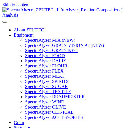
Skip to content
Main
Navigation
About ZEUTEC
Equipment
SpectraAlyzer MIA (NEW)
SpectraAlyzer GRAIN VISION AI (NEW)
SpectraAlyzer GRAIN NEO
SpectraAlyzer FOOD
SpectraAlyzer DAIRY
SpectraAlyzer FLOUR
SpectraAlyzer FLEX
SpectraAlyzer MEAT
SpectraAlyzer SPIRITS
SpectraAlyzer SUGAR
SpectraAlyzer TEXTILE
SpectraAlyzer BRAUMEISTER
SpectraAlyzer WINE
SpectraAlyzer OLIVE
SpectraAlyzer CLINICAL
SpectraAlyzer ACCESSORIES
Grain
Software