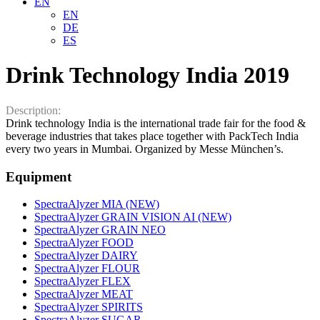
EN
EN
DE
ES
Drink Technology India 2019
Description:
Drink technology India is the international trade fair for the food &
beverage industries that takes place together with PackTech India
every two years in Mumbai. Organized by Messe München’s.
Equipment
SpectraAlyzer MIA (NEW)
SpectraAlyzer GRAIN VISION AI (NEW)
SpectraAlyzer GRAIN NEO
SpectraAlyzer FOOD
SpectraAlyzer DAIRY
SpectraAlyzer FLOUR
SpectraAlyzer FLEX
SpectraAlyzer MEAT
SpectraAlyzer SPIRITS
SpectraAlyzer SUGAR