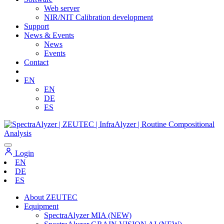
Web server
NIR/NIT Calibration development
Support
News & Events
News
Events
Contact
EN
EN
DE
ES
Login
EN
DE
ES
About ZEUTEC
Equipment
SpectraAlyzer MIA (NEW)