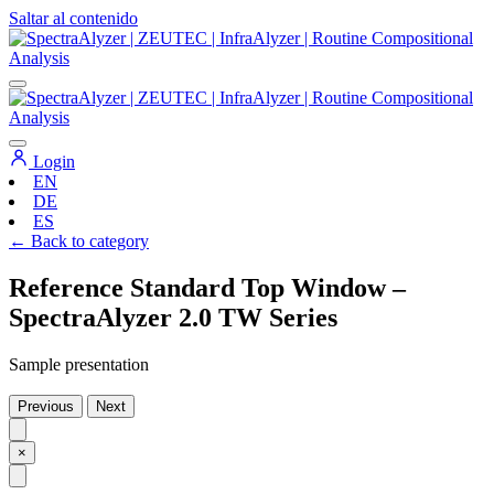
Saltar al contenido
Navegación
principal
Login
EN
DE
ES
← Back to category
Reference Standard Top Window –
SpectraAlyzer 2.0 TW Series
Sample presentation
Previous
Next
×