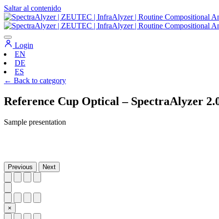
Saltar al contenido
Navegación
principal
Login
EN
DE
ES
← Back to category
Reference Cup Optical – SpectraAlyzer 2.0
Sample presentation
Previous
Next
×