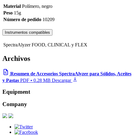
Material
Polímero, negro
Peso
15g
Número de pedido
10209
Instrumentos compatibles
SpectraAlyzer FOOD, CLINICAL y FLEX
Archivos
Resumen de Accesorios SpectraAlyzer para Sólidos, Aceites
y Pastas
PDF • 0.28 MB
Descargar
Equipment
Company