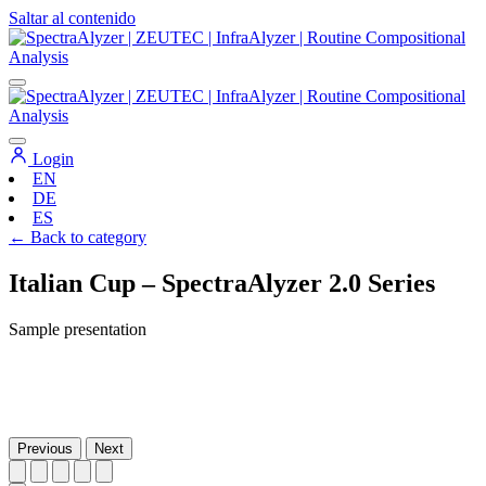
Saltar al contenido
Navegación
principal
Login
EN
DE
ES
← Back to category
Italian Cup – SpectraAlyzer 2.0 Series
Sample presentation
Previous
Next