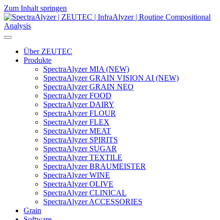
Zum Inhalt springen
Hauptnavigation
Über ZEUTEC
Produkte
SpectraAlyzer MIA (NEW)
SpectraAlyzer GRAIN VISION AI (NEW)
SpectraAlyzer GRAIN NEO
SpectraAlyzer FOOD
SpectraAlyzer DAIRY
SpectraAlyzer FLOUR
SpectraAlyzer FLEX
SpectraAlyzer MEAT
SpectraAlyzer SPIRITS
SpectraAlyzer SUGAR
SpectraAlyzer TEXTILE
SpectraAlyzer BRAUMEISTER
SpectraAlyzer WINE
SpectraAlyzer OLIVE
SpectraAlyzer CLINICAL
SpectraAlyzer ACCESSORIES
Grain
Software