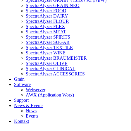
SpectraAlyzer GRAIN VISION AI (NEW)
SpectraAlyzer GRAIN NEO
SpectraAlyzer FOOD
SpectraAlyzer DAIRY
SpectraAlyzer FLOUR
SpectraAlyzer FLEX
SpectraAlyzer MEAT
SpectraAlyzer SPIRITS
SpectraAlyzer SUGAR
SpectraAlyzer TEXTILE
SpectraAlyzer WINE
SpectraAlyzer BRAUMEISTER
SpectraAlyzer OLIVE
SpectraAlyzer CLINICAL
SpectraAlyzer ACCESSORIES
Grain
Software
Webserver
AWX (Application Worx)
Support
News & Events
News
Events
Kontakt