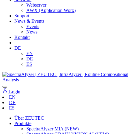
Webserver
AWX (Application Worx)
Support
News & Events
Events
News
Kontakt
DE
EN
DE
ES
Login
EN
DE
ES
Über ZEUTEC
Produkte
SpectraAlyzer MIA (NEW)