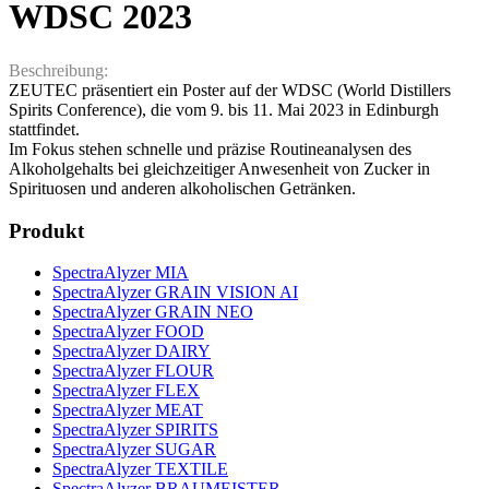
WDSC 2023
Beschreibung:
ZEUTEC präsentiert ein Poster auf der WDSC (World Distillers
Spirits Conference), die vom 9. bis 11. Mai 2023 in Edinburgh
stattfindet.
Im Fokus stehen schnelle und präzise Routineanalysen des
Alkoholgehalts bei gleichzeitiger Anwesenheit von Zucker in
Spirituosen und anderen alkoholischen Getränken.
Produkt
SpectraAlyzer MIA
SpectraAlyzer GRAIN VISION AI
SpectraAlyzer GRAIN NEO
SpectraAlyzer FOOD
SpectraAlyzer DAIRY
SpectraAlyzer FLOUR
SpectraAlyzer FLEX
SpectraAlyzer MEAT
SpectraAlyzer SPIRITS
SpectraAlyzer SUGAR
SpectraAlyzer TEXTILE
SpectraAlyzer BRAUMEISTER